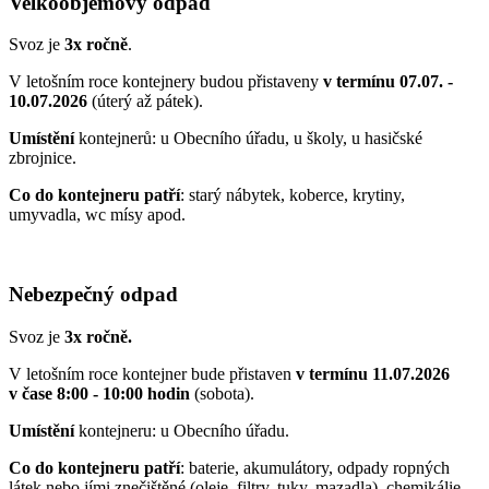
Velkoobjemový odpad
Svoz je
3x ročně
.
V letošním roce kontejnery budou přistaveny
v termínu 07.07. -
10.07.2026
(úterý až pátek).
Umístění
kontejnerů: u Obecního úřadu, u školy, u hasičské
zbrojnice.
Co do kontejneru patří
: starý nábytek, koberce, krytiny,
umyvadla, wc mísy apod.
Nebezpečný odpad
Svoz je
3x ročně.
V letošním roce kontejner bude přistaven
v termínu 11.07.2026
v čase 8:00 - 10:00 hodin
(sobota).
Umístění
kontejneru: u Obecního úřadu.
Co do kontejneru patří
: baterie, akumulátory, odpady ropných
látek nebo jími znečištěné (oleje, filtry, tuky, mazadla), chemikálie