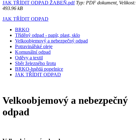
JAK TŘÍDIT ODPAD ŽABEŇ.pdf
Typ: PDF dokument, Velikost:
493.96 kB
JAK TŘÍDIT ODPAD
BRKO
Tříděný odpad - papír, plast, sklo
Velkoobjemový a nebezpečný odpad
Potravinářské oleje
Komunální odpad
Oděvy a textil
Sběr železného šrotu
BRKO-hnědá popelnice
JAK TŘÍDIT ODPAD
Velkoobjemový a nebezpečný
odpad