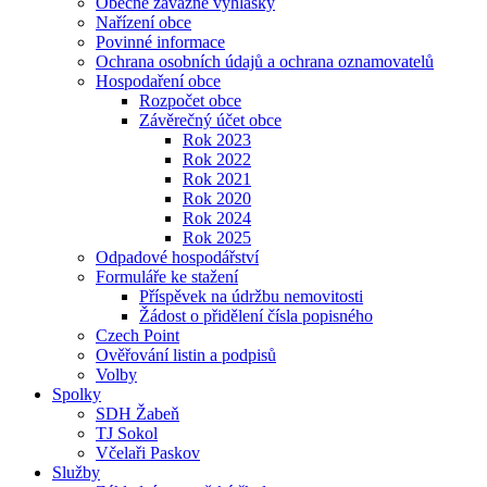
Obecně závazné vyhlášky
Nařízení obce
Povinné informace
Ochrana osobních údajů a ochrana oznamovatelů
Hospodaření obce
Rozpočet obce
Závěrečný účet obce
Rok 2023
Rok 2022
Rok 2021
Rok 2020
Rok 2024
Rok 2025
Odpadové hospodářství
Formuláře ke stažení
Příspěvek na údržbu nemovitosti
Žádost o přidělení čísla popisného
Czech Point
Ověřování listin a podpisů
Volby
Spolky
SDH Žabeň
TJ Sokol
Včelaři Paskov
Služby