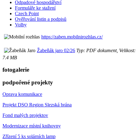
Odpadové hospodářství
Formuláře ke stažení
Czech Point
Ověřování listin a podpisů
Volby
https://zaben.mobilnirozhlas.cz/
Žabeňák jaro 02/26
Typ: PDF dokument, Velikost:
7.4 MB
fotogalerie
podpořené projekty
Oprava komunikace
Projekt DSO Region Slezská brána
Fond malých projektov
Modernizace místní knihovny
Zřízení 5 ks solárních lamp