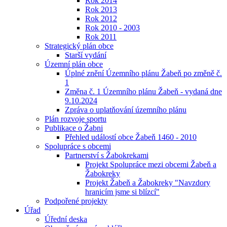
Rok 2014
Rok 2013
Rok 2012
Rok 2010 - 2003
Rok 2011
Strategický plán obce
Starší vydání
Územní plán obce
Úplné znění Územního plánu Žabeň po změně č.
1
Změna č. 1 Územního plánu Žabeň - vydaná dne
9.10.2024
Zpráva o uplatňování územního plánu
Plán rozvoje sportu
Publikace o Žabni
Přehled událostí obce Žabeň 1460 - 2010
Spolupráce s obcemi
Partnerství s Žabokrekami
Projekt Spolupráce mezi obcemi Žabeň a
Žabokreky
Projekt Žabeň a Žabokreky "Navzdory
hranicím jsme si blízcí"
Podpořené projekty
Úřad
Úřední deska