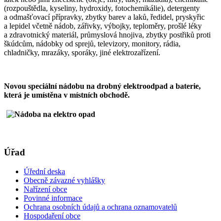
(rozpouštědla, kyseliny, hydroxidy, fotochemikálie), detergenty
a odmašťovací přípravky, zbytky barev a laků, ředidel, pryskyřic
a lepidel včetně nádob, zářivky, výbojky, teploměry, prošlé léky
a zdravotnický materiál, průmyslová hnojiva, zbytky postřiků proti
škúdcům, nádobky od sprejů, televizory, monitory, rádia,
chladničky, mrazáky, sporáky, jiné elektrozařízení.
Novou speciální nádobu na drobný elektroodpad a baterie,
která je umístěna v místních obchodě.
Úřad
Úřední deska
Obecně závazné vyhlášky
Nařízení obce
Povinné informace
Ochrana osobních údajů a ochrana oznamovatelů
Hospodaření obce