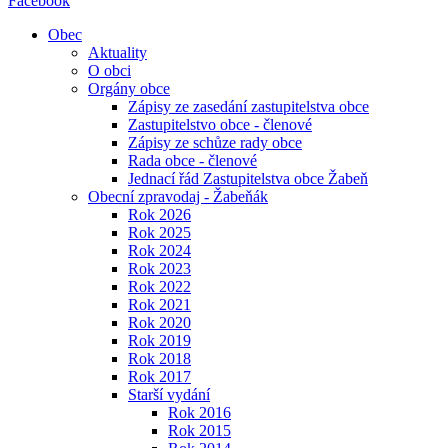
Facebook
Obec
Aktuality
O obci
Orgány obce
Zápisy ze zasedání zastupitelstva obce
Zastupitelstvo obce - členové
Zápisy ze schůze rady obce
Rada obce - členové
Jednací řád Zastupitelstva obce Žabeň
Obecní zpravodaj - Žabeňák
Rok 2026
Rok 2025
Rok 2024
Rok 2023
Rok 2022
Rok 2021
Rok 2020
Rok 2019
Rok 2018
Rok 2017
Starší vydání
Rok 2016
Rok 2015