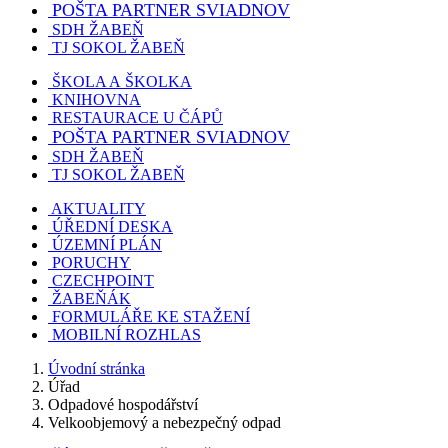
POŠTA PARTNER SVIADNOV
SDH ŽABEŇ
TJ SOKOL ŽABEŇ
ŠKOLA A ŠKOLKA
KNIHOVNA
RESTAURACE U ČÁPŮ
POŠTA PARTNER SVIADNOV
SDH ŽABEŇ
TJ SOKOL ŽABEŇ
AKTUALITY
ÚŘEDNÍ DESKA
ÚZEMNÍ PLÁN
PORUCHY
CZECHPOINT
ŽABEŇÁK
FORMULÁŘE KE STAŽENÍ
MOBILNÍ ROZHLAS
Úvodní stránka
Úřad
Odpadové hospodářství
Velkoobjemový a nebezpečný odpad