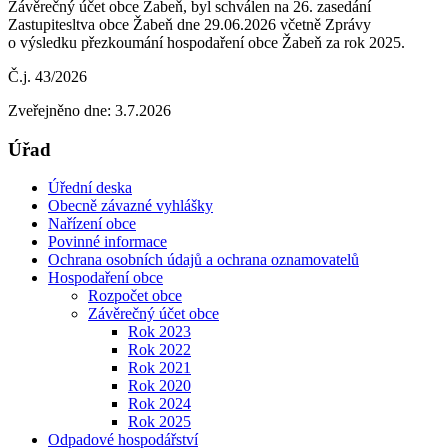
Závěrečný účet obce Žabeň, byl schválen na 26. zasedání
Zastupitesltva obce Žabeň dne 29.06.2026 včetně Zprávy
o výsledku přezkoumání hospodaření obce Žabeň za rok 2025.
Č.j. 43/2026
Zveřejněno dne: 3.7.2026
Úřad
Úřední deska
Obecně závazné vyhlášky
Nařízení obce
Povinné informace
Ochrana osobních údajů a ochrana oznamovatelů
Hospodaření obce
Rozpočet obce
Závěrečný účet obce
Rok 2023
Rok 2022
Rok 2021
Rok 2020
Rok 2024
Rok 2025
Odpadové hospodářství