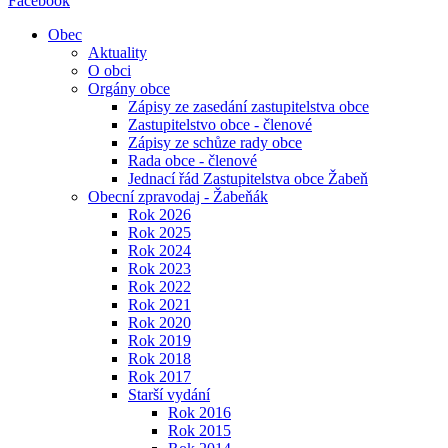
Facebook
Obec
Aktuality
O obci
Orgány obce
Zápisy ze zasedání zastupitelstva obce
Zastupitelstvo obce - členové
Zápisy ze schůze rady obce
Rada obce - členové
Jednací řád Zastupitelstva obce Žabeň
Obecní zpravodaj - Žabeňák
Rok 2026
Rok 2025
Rok 2024
Rok 2023
Rok 2022
Rok 2021
Rok 2020
Rok 2019
Rok 2018
Rok 2017
Starší vydání
Rok 2016
Rok 2015