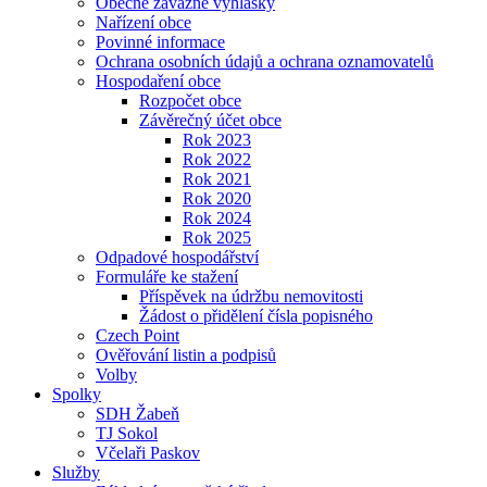
Obecně závazné vyhlášky
Nařízení obce
Povinné informace
Ochrana osobních údajů a ochrana oznamovatelů
Hospodaření obce
Rozpočet obce
Závěrečný účet obce
Rok 2023
Rok 2022
Rok 2021
Rok 2020
Rok 2024
Rok 2025
Odpadové hospodářství
Formuláře ke stažení
Příspěvek na údržbu nemovitosti
Žádost o přidělení čísla popisného
Czech Point
Ověřování listin a podpisů
Volby
Spolky
SDH Žabeň
TJ Sokol
Včelaři Paskov
Služby