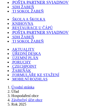
POŠTA PARTNER SVIADNOV
SDH ŽABEŇ
TJ SOKOL ŽABEŇ
ŠKOLA A ŠKOLKA
KNIHOVNA
RESTAURACE U ČÁPŮ
POŠTA PARTNER SVIADNOV
SDH ŽABEŇ
TJ SOKOL ŽABEŇ
AKTUALITY
ÚŘEDNÍ DESKA
ÚZEMNÍ PLÁN
PORUCHY
CZECHPOINT
ŽABEŇÁK
FORMULÁŘE KE STAŽENÍ
MOBILNÍ ROZHLAS
Úvodní stránka
Úřad
Hospodaření obce
Závěrečný účet obce
Rok 2025