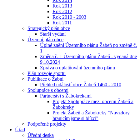
Rok 2014
Rok 2013
Rok 2012
Rok 2010 - 2003
Rok 2011
Strategický plán obce
Starší vydání
Územní plán obce
Úplné znění Územního plánu Žabeň po změně č.
1
Změna č. 1 Územního plánu Žabeň - vydaná dne
9.10.2024
Zpráva o uplatňování územního plánu
Plán rozvoje sportu
Publikace o Žabni
Přehled událostí obce Žabeň 1460 - 2010
Spolupráce s obcemi
Partnerství s Žabokrekami
Projekt Spolupráce mezi obcemi Žabeň a
Žabokreky
Projekt Žabeň a Žabokreky "Navzdory
hranicím jsme si blízcí"
Podpořené projekty
Úřad
Úřední deska