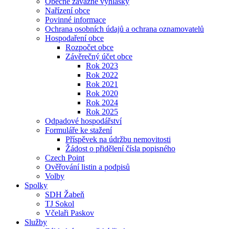
Obecně závazné vyhlášky
Nařízení obce
Povinné informace
Ochrana osobních údajů a ochrana oznamovatelů
Hospodaření obce
Rozpočet obce
Závěrečný účet obce
Rok 2023
Rok 2022
Rok 2021
Rok 2020
Rok 2024
Rok 2025
Odpadové hospodářství
Formuláře ke stažení
Příspěvek na údržbu nemovitosti
Žádost o přidělení čísla popisného
Czech Point
Ověřování listin a podpisů
Volby
Spolky
SDH Žabeň
TJ Sokol
Včelaři Paskov
Služby