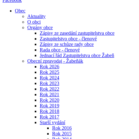
Facebook
Obec
Aktuality
O obci
Orgány obce
Zápisy ze zasedání zastupitelstva obce
Zastupitelstvo obce - členové
Zápisy ze schůze rady obce
Rada obce - členové
Jednací řád Zastupitelstva obce Žabeň
Obecní zpravodaj - Žabeňák
Rok 2026
Rok 2025
Rok 2024
Rok 2023
Rok 2022
Rok 2021
Rok 2020
Rok 2019
Rok 2018
Rok 2017
Starší vydání
Rok 2016
Rok 2015