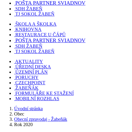
POŠTA PARTNER SVIADNOV
SDH ŽABEŇ
TJ SOKOL ŽABEŇ
ŠKOLA A ŠKOLKA
KNIHOVNA
RESTAURACE U ČÁPŮ
POŠTA PARTNER SVIADNOV
SDH ŽABEŇ
TJ SOKOL ŽABEŇ
AKTUALITY
ÚŘEDNÍ DESKA
ÚZEMNÍ PLÁN
PORUCHY
CZECHPOINT
ŽABEŇÁK
FORMULÁŘE KE STAŽENÍ
MOBILNÍ ROZHLAS
Úvodní stránka
Obec
Obecní zpravodaj - Žabeňák
Rok 2020