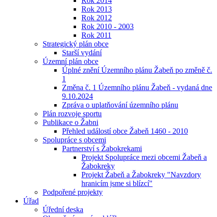
Rok 2014
Rok 2013
Rok 2012
Rok 2010 - 2003
Rok 2011
Strategický plán obce
Starší vydání
Územní plán obce
Úplné znění Územního plánu Žabeň po změně č.
1
Změna č. 1 Územního plánu Žabeň - vydaná dne
9.10.2024
Zpráva o uplatňování územního plánu
Plán rozvoje sportu
Publikace o Žabni
Přehled událostí obce Žabeň 1460 - 2010
Spolupráce s obcemi
Partnerství s Žabokrekami
Projekt Spolupráce mezi obcemi Žabeň a
Žabokreky
Projekt Žabeň a Žabokreky "Navzdory
hranicím jsme si blízcí"
Podpořené projekty
Úřad
Úřední deska