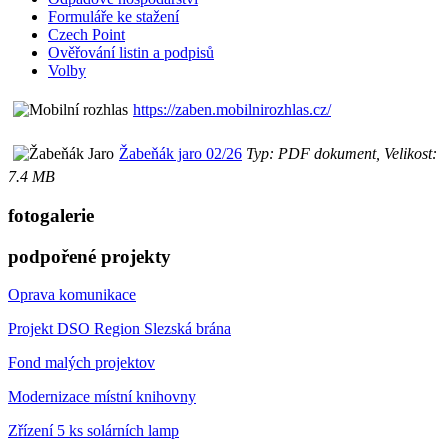
Formuláře ke stažení
Czech Point
Ověřování listin a podpisů
Volby
https://zaben.mobilnirozhlas.cz/
Žabeňák jaro 02/26
Typ: PDF dokument, Velikost:
7.4 MB
fotogalerie
podpořené projekty
Oprava komunikace
Projekt DSO Region Slezská brána
Fond malých projektov
Modernizace místní knihovny
Zřízení 5 ks solárních lamp