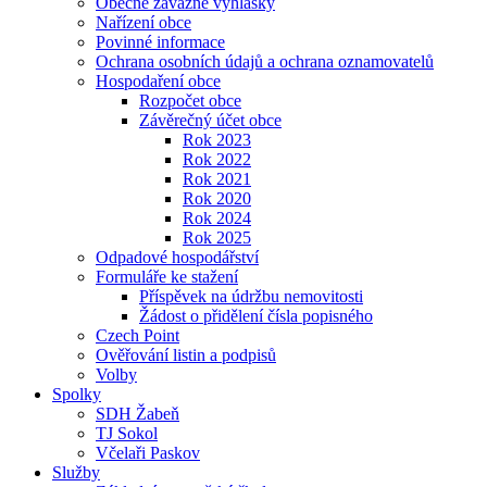
Obecně závazné vyhlášky
Nařízení obce
Povinné informace
Ochrana osobních údajů a ochrana oznamovatelů
Hospodaření obce
Rozpočet obce
Závěrečný účet obce
Rok 2023
Rok 2022
Rok 2021
Rok 2020
Rok 2024
Rok 2025
Odpadové hospodářství
Formuláře ke stažení
Příspěvek na údržbu nemovitosti
Žádost o přidělení čísla popisného
Czech Point
Ověřování listin a podpisů
Volby
Spolky
SDH Žabeň
TJ Sokol
Včelaři Paskov
Služby