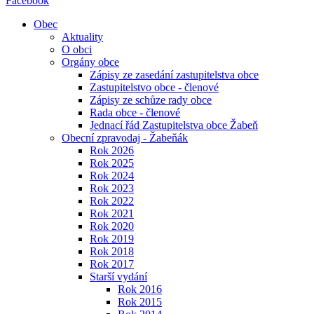
Facebook
Obec
Aktuality
O obci
Orgány obce
Zápisy ze zasedání zastupitelstva obce
Zastupitelstvo obce - členové
Zápisy ze schůze rady obce
Rada obce - členové
Jednací řád Zastupitelstva obce Žabeň
Obecní zpravodaj - Žabeňák
Rok 2026
Rok 2025
Rok 2024
Rok 2023
Rok 2022
Rok 2021
Rok 2020
Rok 2019
Rok 2018
Rok 2017
Starší vydání
Rok 2016
Rok 2015