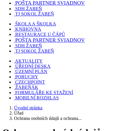
POŠTA PARTNER SVIADNOV
SDH ŽABEŇ
TJ SOKOL ŽABEŇ
ŠKOLA A ŠKOLKA
KNIHOVNA
RESTAURACE U ČÁPŮ
POŠTA PARTNER SVIADNOV
SDH ŽABEŇ
TJ SOKOL ŽABEŇ
AKTUALITY
ÚŘEDNÍ DESKA
ÚZEMNÍ PLÁN
PORUCHY
CZECHPOINT
ŽABEŇÁK
FORMULÁŘE KE STAŽENÍ
MOBILNÍ ROZHLAS
Úvodní stránka
Úřad
Ochrana osobních údajů a ochrana...