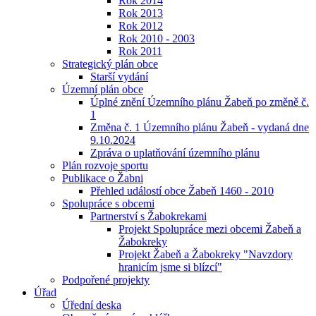
Rok 2014
Rok 2013
Rok 2012
Rok 2010 - 2003
Rok 2011
Strategický plán obce
Starší vydání
Územní plán obce
Úplné znění Územního plánu Žabeň po změně č.
1
Změna č. 1 Územního plánu Žabeň - vydaná dne
9.10.2024
Zpráva o uplatňování územního plánu
Plán rozvoje sportu
Publikace o Žabni
Přehled událostí obce Žabeň 1460 - 2010
Spolupráce s obcemi
Partnerství s Žabokrekami
Projekt Spolupráce mezi obcemi Žabeň a
Žabokreky
Projekt Žabeň a Žabokreky "Navzdory
hranicím jsme si blízcí"
Podpořené projekty
Úřad
Úřední deska