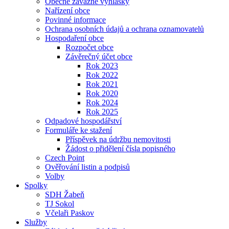
Obecně závazné vyhlášky
Nařízení obce
Povinné informace
Ochrana osobních údajů a ochrana oznamovatelů
Hospodaření obce
Rozpočet obce
Závěrečný účet obce
Rok 2023
Rok 2022
Rok 2021
Rok 2020
Rok 2024
Rok 2025
Odpadové hospodářství
Formuláře ke stažení
Příspěvek na údržbu nemovitosti
Žádost o přidělení čísla popisného
Czech Point
Ověřování listin a podpisů
Volby
Spolky
SDH Žabeň
TJ Sokol
Včelaři Paskov
Služby