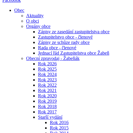
Facebook
Obec
Aktuality
O obci
Orgány obce
Zápisy ze zasedání zastupitelstva obce
Zastupitelstvo obce - členové
Zápisy ze schůze rady obce
Rada obce - členové
Jednací řád Zastupitelstva obce Žabeň
Obecní zpravodaj - Žabeňák
Rok 2026
Rok 2025
Rok 2024
Rok 2023
Rok 2022
Rok 2021
Rok 2020
Rok 2019
Rok 2018
Rok 2017
Starší vydání
Rok 2016
Rok 2015