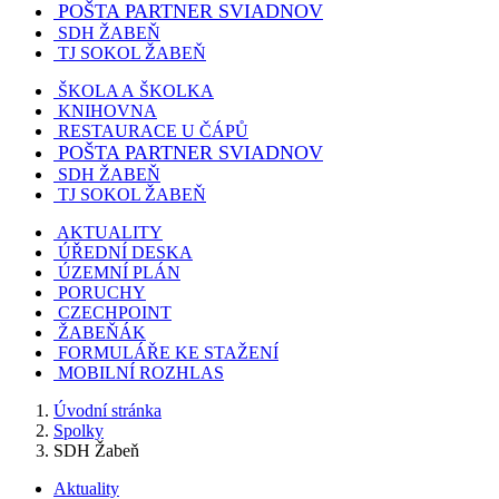
POŠTA PARTNER SVIADNOV
SDH ŽABEŇ
TJ SOKOL ŽABEŇ
ŠKOLA A ŠKOLKA
KNIHOVNA
RESTAURACE U ČÁPŮ
POŠTA PARTNER SVIADNOV
SDH ŽABEŇ
TJ SOKOL ŽABEŇ
AKTUALITY
ÚŘEDNÍ DESKA
ÚZEMNÍ PLÁN
PORUCHY
CZECHPOINT
ŽABEŇÁK
FORMULÁŘE KE STAŽENÍ
MOBILNÍ ROZHLAS
Úvodní stránka
Spolky
SDH Žabeň
Aktuality