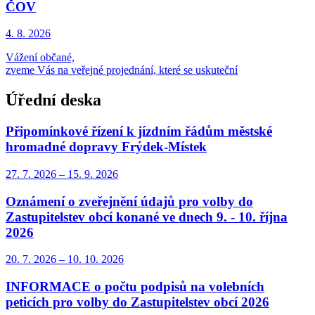
ČOV
4. 8.
2026
Vážení občané,
zveme Vás na veřejné projednání, které se uskuteční
Úřední deska
Připomínkové řízení k jízdním řádům městské
hromadné dopravy Frýdek-Místek
27. 7.
2026
–
15. 9.
2026
Oznámení o zveřejnění údajů pro volby do
Zastupitelstev obcí konané ve dnech 9. - 10. října
2026
20. 7.
2026
–
10. 10.
2026
INFORMACE o počtu podpisů na volebních
peticích pro volby do Zastupitelstev obcí 2026