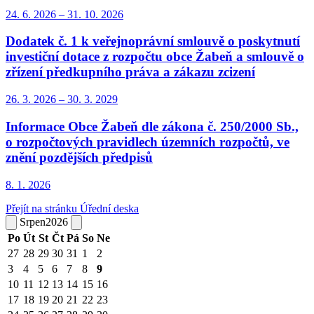
24. 6.
2026
–
31. 10.
2026
Dodatek č. 1 k veřejnoprávní smlouvě o poskytnutí
investiční dotace z rozpočtu obce Žabeň a smlouvě o
zřízení předkupního práva a zákazu zcizení
26. 3.
2026
–
30. 3.
2029
Informace Obce Žabeň dle zákona č. 250/2000 Sb.,
o rozpočtových pravidlech územních rozpočtů, ve
znění pozdějších předpisů
8. 1.
2026
Přejít na stránku Úřední deska
Srpen
2026
Po
Út
St
Čt
Pá
So
Ne
27
28
29
30
31
1
2
3
4
5
6
7
8
9
10
11
12
13
14
15
16
17
18
19
20
21
22
23