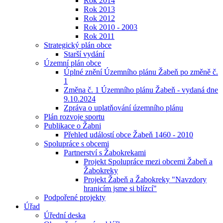
Rok 2014
Rok 2013
Rok 2012
Rok 2010 - 2003
Rok 2011
Strategický plán obce
Starší vydání
Územní plán obce
Úplné znění Územního plánu Žabeň po změně č.
1
Změna č. 1 Územního plánu Žabeň - vydaná dne
9.10.2024
Zpráva o uplatňování územního plánu
Plán rozvoje sportu
Publikace o Žabni
Přehled událostí obce Žabeň 1460 - 2010
Spolupráce s obcemi
Partnerství s Žabokrekami
Projekt Spolupráce mezi obcemi Žabeň a
Žabokreky
Projekt Žabeň a Žabokreky "Navzdory
hranicím jsme si blízcí"
Podpořené projekty
Úřad
Úřední deska