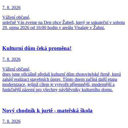
7. 8.
2026
Vážení občané,
srdečně Vás zveme na Den obce Žabeň, který se uskuteční v sobotu
29. srpna 2026 od 16:00 hodin v areálu Visalaje v Žabni.
Kulturní dům čeká proměna!
7. 8.
2026
Vážení občané,
dnes jsme oficiálně předali kulturní dům zhotovitelské firmě, která
zahájí realizaci stavebních úprav. Tímto dnem začíná další etapa
modernizace, jejímž cílem je vytvořit příjemnější, modernější a
funkčnější zázemí pro všechny návštěvníky kulturního domu.
Nový chodník k jurtě - mateřská škola
7. 8.
2026