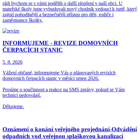
rádi bychom se s vámi podělili o další zlepšení v naší obci. U
mateřské školy jsme vybudovali nový chodník vedoucí k jurtě, který
zajistí pohodlnější a bezpečnější přístup pro děti, rodiče i
zaměstnance školky.
INFORMUJEME - REVIZE DOMOVNÍCH
ČERPACÍCH STANIC
5. 8.
2026
Vážení občané, informujeme Vás o plánovaných revizích
domovních čerpacích stanic v měsíci srpen 2026.
Prosíme o součinnost a reakce na SMS zprávy, pokud se Vám
technici nedovolají.
Děkujeme.
Oznámení o konání veřejného projednání-Odvádění
odpadních vod veřejnou splaškovou kanalizací