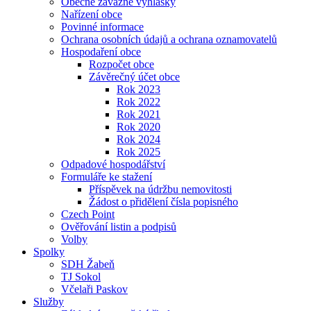
Obecně závazné vyhlášky
Nařízení obce
Povinné informace
Ochrana osobních údajů a ochrana oznamovatelů
Hospodaření obce
Rozpočet obce
Závěrečný účet obce
Rok 2023
Rok 2022
Rok 2021
Rok 2020
Rok 2024
Rok 2025
Odpadové hospodářství
Formuláře ke stažení
Příspěvek na údržbu nemovitosti
Žádost o přidělení čísla popisného
Czech Point
Ověřování listin a podpisů
Volby
Spolky
SDH Žabeň
TJ Sokol
Včelaři Paskov
Služby