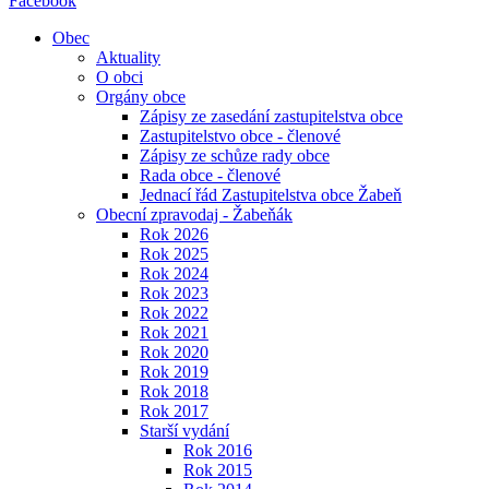
Facebook
Obec
Aktuality
O obci
Orgány obce
Zápisy ze zasedání zastupitelstva obce
Zastupitelstvo obce - členové
Zápisy ze schůze rady obce
Rada obce - členové
Jednací řád Zastupitelstva obce Žabeň
Obecní zpravodaj - Žabeňák
Rok 2026
Rok 2025
Rok 2024
Rok 2023
Rok 2022
Rok 2021
Rok 2020
Rok 2019
Rok 2018
Rok 2017
Starší vydání
Rok 2016
Rok 2015