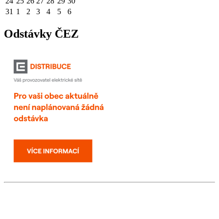
24
25
26
27
28
29
30
31
1
2
3
4
5
6
Odstávky ČEZ
Modernizace webových stránek hrazena z projektu
CZ.03.4.74/0.0/0.0/18_092/0014731