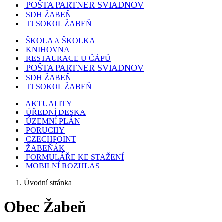
POŠTA PARTNER SVIADNOV
SDH ŽABEŇ
TJ SOKOL ŽABEŇ
ŠKOLA A ŠKOLKA
KNIHOVNA
RESTAURACE U ČÁPŮ
POŠTA PARTNER SVIADNOV
SDH ŽABEŇ
TJ SOKOL ŽABEŇ
AKTUALITY
ÚŘEDNÍ DESKA
ÚZEMNÍ PLÁN
PORUCHY
CZECHPOINT
ŽABEŇÁK
FORMULÁŘE KE STAŽENÍ
MOBILNÍ ROZHLAS
Úvodní stránka
Obec Žabeň