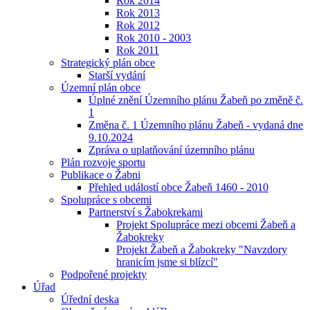
Rok 2014
Rok 2013
Rok 2012
Rok 2010 - 2003
Rok 2011
Strategický plán obce
Starší vydání
Územní plán obce
Úplné znění Územního plánu Žabeň po změně č.
1
Změna č. 1 Územního plánu Žabeň - vydaná dne
9.10.2024
Zpráva o uplatňování územního plánu
Plán rozvoje sportu
Publikace o Žabni
Přehled událostí obce Žabeň 1460 - 2010
Spolupráce s obcemi
Partnerství s Žabokrekami
Projekt Spolupráce mezi obcemi Žabeň a
Žabokreky
Projekt Žabeň a Žabokreky "Navzdory
hranicím jsme si blízcí"
Podpořené projekty
Úřad
Úřední deska