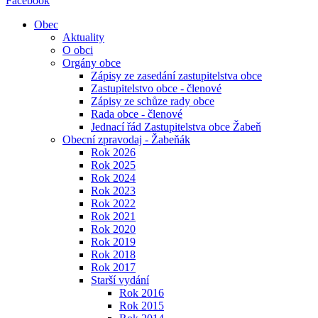
Facebook
Obec
Aktuality
O obci
Orgány obce
Zápisy ze zasedání zastupitelstva obce
Zastupitelstvo obce - členové
Zápisy ze schůze rady obce
Rada obce - členové
Jednací řád Zastupitelstva obce Žabeň
Obecní zpravodaj - Žabeňák
Rok 2026
Rok 2025
Rok 2024
Rok 2023
Rok 2022
Rok 2021
Rok 2020
Rok 2019
Rok 2018
Rok 2017
Starší vydání
Rok 2016
Rok 2015