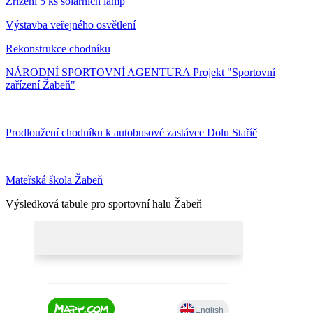
Zřízení 5 ks solárních lamp
Výstavba veřejného osvětlení
Rekonstrukce chodníku
NÁRODNÍ SPORTOVNÍ AGENTURA Projekt "Sportovní
zařízení Žabeň"
Prodloužení chodníku k autobusové zastávce Dolu Staříč
Mateřská škola Žabeň
Výsledková tabule pro sportovní halu Žabeň