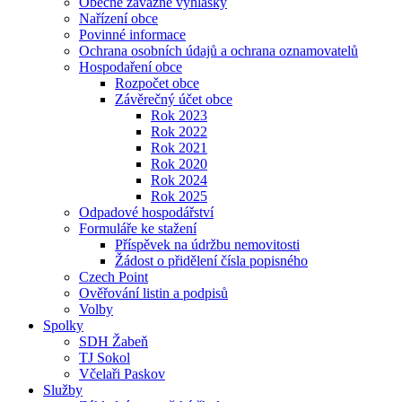
Obecně závazné vyhlášky
Nařízení obce
Povinné informace
Ochrana osobních údajů a ochrana oznamovatelů
Hospodaření obce
Rozpočet obce
Závěrečný účet obce
Rok 2023
Rok 2022
Rok 2021
Rok 2020
Rok 2024
Rok 2025
Odpadové hospodářství
Formuláře ke stažení
Příspěvek na údržbu nemovitosti
Žádost o přidělení čísla popisného
Czech Point
Ověřování listin a podpisů
Volby
Spolky
SDH Žabeň
TJ Sokol
Včelaři Paskov
Služby