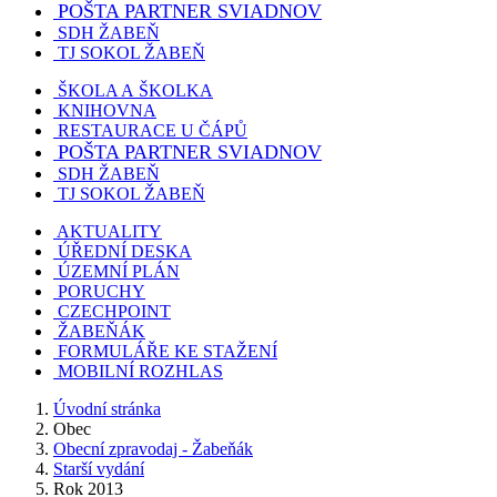
POŠTA PARTNER SVIADNOV
SDH ŽABEŇ
TJ SOKOL ŽABEŇ
ŠKOLA A ŠKOLKA
KNIHOVNA
RESTAURACE U ČÁPŮ
POŠTA PARTNER SVIADNOV
SDH ŽABEŇ
TJ SOKOL ŽABEŇ
AKTUALITY
ÚŘEDNÍ DESKA
ÚZEMNÍ PLÁN
PORUCHY
CZECHPOINT
ŽABEŇÁK
FORMULÁŘE KE STAŽENÍ
MOBILNÍ ROZHLAS
Úvodní stránka
Obec
Obecní zpravodaj - Žabeňák
Starší vydání
Rok 2013