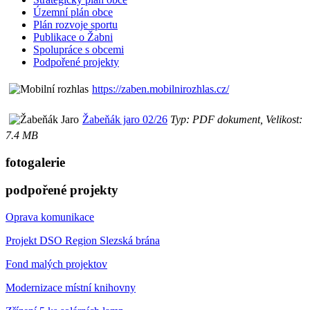
Územní plán obce
Plán rozvoje sportu
Publikace o Žabni
Spolupráce s obcemi
Podpořené projekty
https://zaben.mobilnirozhlas.cz/
Žabeňák jaro 02/26
Typ: PDF dokument, Velikost:
7.4 MB
fotogalerie
podpořené projekty
Oprava komunikace
Projekt DSO Region Slezská brána
Fond malých projektov
Modernizace místní knihovny