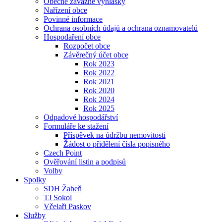
Obecně závazné vyhlášky
Nařízení obce
Povinné informace
Ochrana osobních údajů a ochrana oznamovatelů
Hospodaření obce
Rozpočet obce
Závěrečný účet obce
Rok 2023
Rok 2022
Rok 2021
Rok 2020
Rok 2024
Rok 2025
Odpadové hospodářství
Formuláře ke stažení
Příspěvek na údržbu nemovitosti
Žádost o přidělení čísla popisného
Czech Point
Ověřování listin a podpisů
Volby
Spolky
SDH Žabeň
TJ Sokol
Včelaři Paskov
Služby