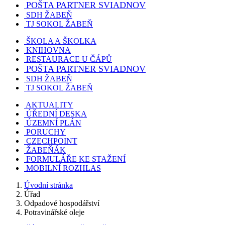
POŠTA PARTNER SVIADNOV
SDH ŽABEŇ
TJ SOKOL ŽABEŇ
ŠKOLA A ŠKOLKA
KNIHOVNA
RESTAURACE U ČÁPŮ
POŠTA PARTNER SVIADNOV
SDH ŽABEŇ
TJ SOKOL ŽABEŇ
AKTUALITY
ÚŘEDNÍ DESKA
ÚZEMNÍ PLÁN
PORUCHY
CZECHPOINT
ŽABEŇÁK
FORMULÁŘE KE STAŽENÍ
MOBILNÍ ROZHLAS
Úvodní stránka
Úřad
Odpadové hospodářství
Potravinářské oleje