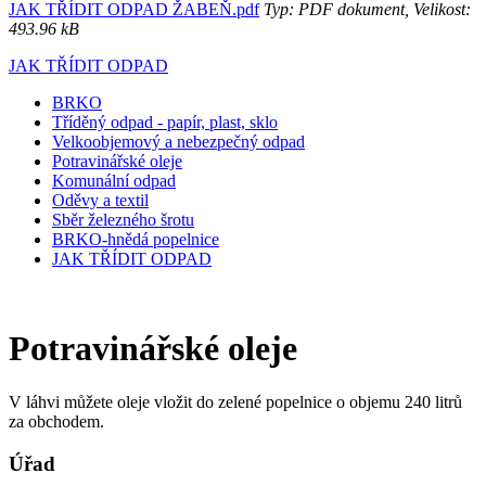
JAK TŘÍDIT ODPAD ŽABEŇ.pdf
Typ: PDF dokument, Velikost:
493.96 kB
JAK TŘÍDIT ODPAD
BRKO
Tříděný odpad - papír, plast, sklo
Velkoobjemový a nebezpečný odpad
Potravinářské oleje
Komunální odpad
Oděvy a textil
Sběr železného šrotu
BRKO-hnědá popelnice
JAK TŘÍDIT ODPAD
Potravinářské oleje
V láhvi můžete oleje vložit do zelené popelnice o objemu 240 litrů
za obchodem.
Úřad