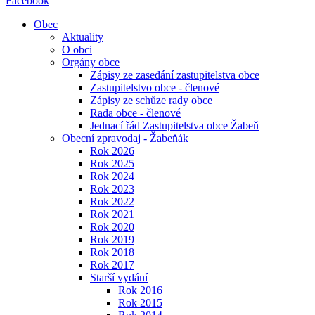
Facebook
Obec
Aktuality
O obci
Orgány obce
Zápisy ze zasedání zastupitelstva obce
Zastupitelstvo obce - členové
Zápisy ze schůze rady obce
Rada obce - členové
Jednací řád Zastupitelstva obce Žabeň
Obecní zpravodaj - Žabeňák
Rok 2026
Rok 2025
Rok 2024
Rok 2023
Rok 2022
Rok 2021
Rok 2020
Rok 2019
Rok 2018
Rok 2017
Starší vydání
Rok 2016
Rok 2015