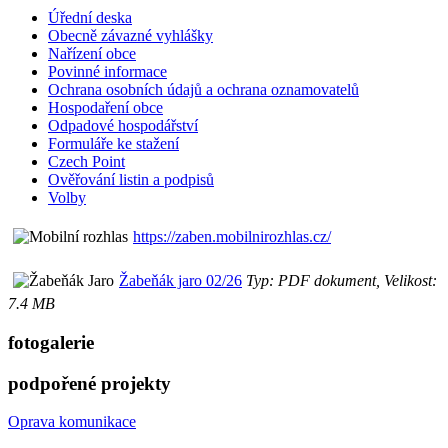
Úřední deska
Obecně závazné vyhlášky
Nařízení obce
Povinné informace
Ochrana osobních údajů a ochrana oznamovatelů
Hospodaření obce
Odpadové hospodářství
Formuláře ke stažení
Czech Point
Ověřování listin a podpisů
Volby
https://zaben.mobilnirozhlas.cz/
Žabeňák jaro 02/26
Typ: PDF dokument, Velikost:
7.4 MB
fotogalerie
podpořené projekty
Oprava komunikace