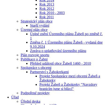
Rok 2014
Rok 2013
Rok 2012
Rok 2010 - 2003
Rok 2011
Strategický plán obce
Starší vydání
Územní plán obce
Úplné znění Územního plánu Žabeň po změně č.
1
Změna č. 1 Územního plánu Žabeň - vydaná dne
9.10.2024
Zpráva o uplatňování územního plánu
Plán rozvoje sportu
Publikace o Žabni
Přehled událostí obce Žabeň 1460 - 2010
Spolupráce s obcemi
Partnerství s Žabokrekami
Projekt Spolupráce mezi obcemi Žabeň a
Žabokreky
Projekt Žabeň a Žabokreky "Navzdory
hranicím jsme si blízcí"
Podpořené projekty
Úřad
Úřední deska