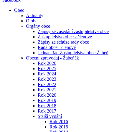
Facebook
Obec
Aktuality
O obci
Orgány obce
Zápisy ze zasedání zastupitelstva obce
Zastupitelstvo obce - členové
Zápisy ze schůze rady obce
Rada obce - členové
Jednací řád Zastupitelstva obce Žabeň
Obecní zpravodaj - Žabeňák
Rok 2026
Rok 2025
Rok 2024
Rok 2023
Rok 2022
Rok 2021
Rok 2020
Rok 2019
Rok 2018
Rok 2017
Starší vydání
Rok 2016
Rok 2015