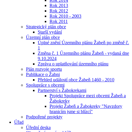
Rok 2014
Rok 2013
Rok 2012
Rok 2010 - 2003
Rok 2011
Strategický plán obce
Starší vydání
Územní plán obce
Úplné znění Územního plánu Žabeň po změně č.
1
Změna č. 1 Územního plánu Žabeň - vydaná dne
9.10.2024
Zpráva o uplatňování územního plánu
Plán rozvoje sportu
Publikace o Žabni
Přehled událostí obce Žabeň 1460 - 2010
Spolupráce s obcemi
Partnerství s Žabokrekami
Projekt Spolupráce mezi obcemi Žabeň a
Žabokreky
Projekt Žabeň a Žabokreky "Navzdory
hranicím jsme si blízcí"
Podpořené projekty
Úřad
Úřední deska