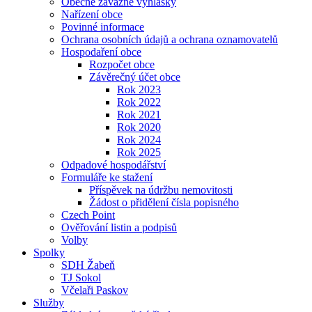
Obecně závazné vyhlášky
Nařízení obce
Povinné informace
Ochrana osobních údajů a ochrana oznamovatelů
Hospodaření obce
Rozpočet obce
Závěrečný účet obce
Rok 2023
Rok 2022
Rok 2021
Rok 2020
Rok 2024
Rok 2025
Odpadové hospodářství
Formuláře ke stažení
Příspěvek na údržbu nemovitosti
Žádost o přidělení čísla popisného
Czech Point
Ověřování listin a podpisů
Volby
Spolky
SDH Žabeň
TJ Sokol
Včelaři Paskov
Služby