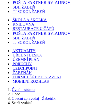
POŠTA PARTNER SVIADNOV
SDH ŽABEŇ
TJ SOKOL ŽABEŇ
ŠKOLA A ŠKOLKA
KNIHOVNA
RESTAURACE U ČÁPŮ
POŠTA PARTNER SVIADNOV
SDH ŽABEŇ
TJ SOKOL ŽABEŇ
AKTUALITY
ÚŘEDNÍ DESKA
ÚZEMNÍ PLÁN
PORUCHY
CZECHPOINT
ŽABEŇÁK
FORMULÁŘE KE STAŽENÍ
MOBILNÍ ROZHLAS
Úvodní stránka
Obec
Obecní zpravodaj - Žabeňák
Starší vydání