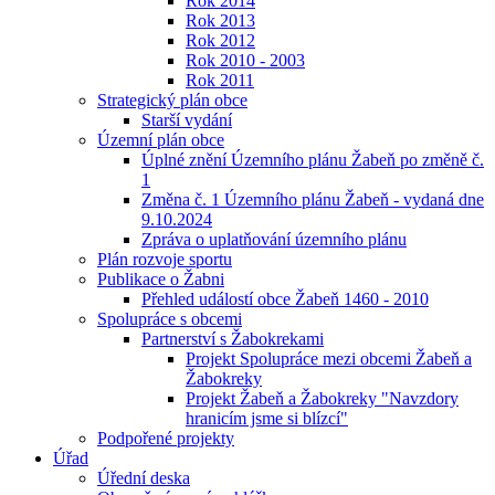
Rok 2014
Rok 2013
Rok 2012
Rok 2010 - 2003
Rok 2011
Strategický plán obce
Starší vydání
Územní plán obce
Úplné znění Územního plánu Žabeň po změně č.
1
Změna č. 1 Územního plánu Žabeň - vydaná dne
9.10.2024
Zpráva o uplatňování územního plánu
Plán rozvoje sportu
Publikace o Žabni
Přehled událostí obce Žabeň 1460 - 2010
Spolupráce s obcemi
Partnerství s Žabokrekami
Projekt Spolupráce mezi obcemi Žabeň a
Žabokreky
Projekt Žabeň a Žabokreky "Navzdory
hranicím jsme si blízcí"
Podpořené projekty
Úřad
Úřední deska