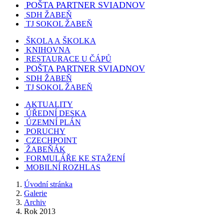
POŠTA PARTNER SVIADNOV
SDH ŽABEŇ
TJ SOKOL ŽABEŇ
ŠKOLA A ŠKOLKA
KNIHOVNA
RESTAURACE U ČÁPŮ
POŠTA PARTNER SVIADNOV
SDH ŽABEŇ
TJ SOKOL ŽABEŇ
AKTUALITY
ÚŘEDNÍ DESKA
ÚZEMNÍ PLÁN
PORUCHY
CZECHPOINT
ŽABEŇÁK
FORMULÁŘE KE STAŽENÍ
MOBILNÍ ROZHLAS
Úvodní stránka
Galerie
Archiv
Rok 2013