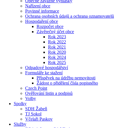
Obecně závazné vyhlášky
Nařízení obce
Povinné informace
Ochrana osobních údajů a ochrana oznamovatelů
Hospodaření obce
Rozpočet obce
Závěrečný účet obce
Rok 2023
Rok 2022
Rok 2021
Rok 2020
Rok 2024
Rok 2025
Odpadové hospodářství
Formuláře ke stažení
Příspěvek na údržbu nemovitosti
Žádost o přidělení čísla popisného
Czech Point
Ověřování listin a podpisů
Volby
Spolky
SDH Žabeň
TJ Sokol
Včelaři Paskov
Služby