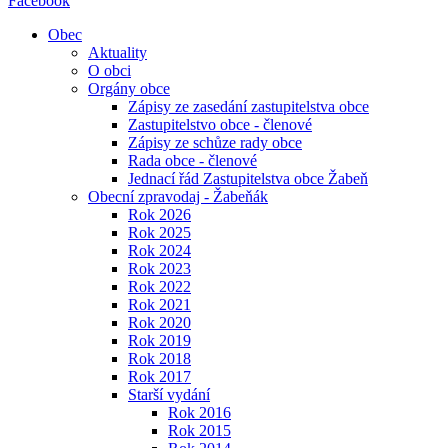
Facebook
Obec
Aktuality
O obci
Orgány obce
Zápisy ze zasedání zastupitelstva obce
Zastupitelstvo obce - členové
Zápisy ze schůze rady obce
Rada obce - členové
Jednací řád Zastupitelstva obce Žabeň
Obecní zpravodaj - Žabeňák
Rok 2026
Rok 2025
Rok 2024
Rok 2023
Rok 2022
Rok 2021
Rok 2020
Rok 2019
Rok 2018
Rok 2017
Starší vydání
Rok 2016
Rok 2015