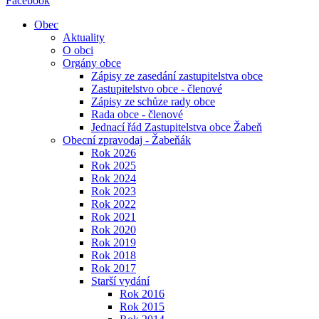
Facebook
Obec
Aktuality
O obci
Orgány obce
Zápisy ze zasedání zastupitelstva obce
Zastupitelstvo obce - členové
Zápisy ze schůze rady obce
Rada obce - členové
Jednací řád Zastupitelstva obce Žabeň
Obecní zpravodaj - Žabeňák
Rok 2026
Rok 2025
Rok 2024
Rok 2023
Rok 2022
Rok 2021
Rok 2020
Rok 2019
Rok 2018
Rok 2017
Starší vydání
Rok 2016
Rok 2015