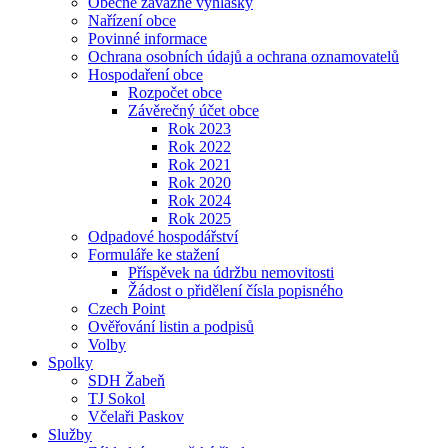
Obecně závazné vyhlášky
Nařízení obce
Povinné informace
Ochrana osobních údajů a ochrana oznamovatelů
Hospodaření obce
Rozpočet obce
Závěrečný účet obce
Rok 2023
Rok 2022
Rok 2021
Rok 2020
Rok 2024
Rok 2025
Odpadové hospodářství
Formuláře ke stažení
Příspěvek na údržbu nemovitosti
Žádost o přidělení čísla popisného
Czech Point
Ověřování listin a podpisů
Volby
Spolky
SDH Žabeň
TJ Sokol
Včelaři Paskov
Služby