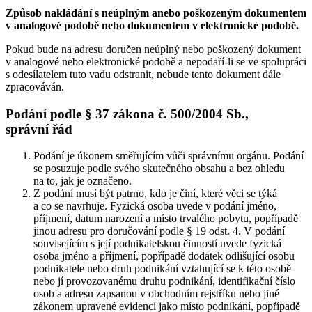
Způsob nakládání s neúplným anebo poškozeným dokumentem
v analogové podobě nebo dokumentem v elektronické podobě.
Pokud bude na adresu doručen neúplný nebo poškozený dokument
v analogové nebo elektronické podobě a nepodaří-li se ve spolupráci
s odesílatelem tuto vadu odstranit, nebude tento dokument dále
zpracováván.
Podání podle § 37 zákona č. 500/2004 Sb.,
správní řád
Podání je úkonem směřujícím vůči správnímu orgánu. Podání
se posuzuje podle svého skutečného obsahu a bez ohledu
na to, jak je označeno.
Z podání musí být patrno, kdo je činí, které věci se týká
a co se navrhuje. Fyzická osoba uvede v podání jméno,
příjmení, datum narození a místo trvalého pobytu, popřípadě
jinou adresu pro doručování podle § 19 odst. 4. V podání
souvisejícím s její podnikatelskou činností uvede fyzická
osoba jméno a příjmení, popřípadě dodatek odlišující osobu
podnikatele nebo druh podnikání vztahující se k této osobě
nebo jí provozovanému druhu podnikání, identifikační číslo
osob a adresu zapsanou v obchodním rejstříku nebo jiné
zákonem upravené evidenci jako místo podnikání, popřípadě