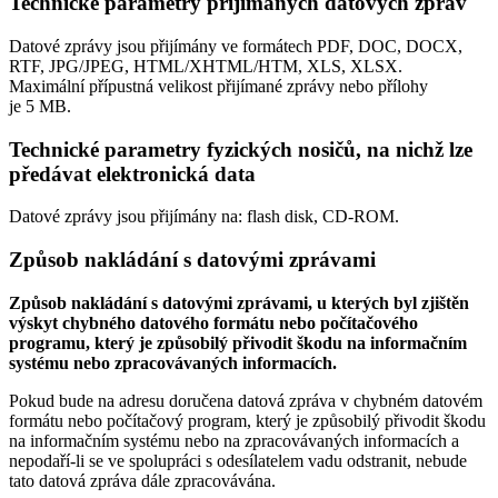
Technické parametry přijímaných datových zpráv
Datové zprávy jsou přijímány ve formátech
PDF, DOC, DOCX,
RTF, JPG/JPEG, HTML/XHTML/HTM, XLS, XLSX.
Maximální přípustná velikost přijímané zprávy nebo přílohy
je
5 MB
.
Technické parametry fyzických nosičů, na nichž lze
předávat elektronická data
Datové zprávy jsou přijímány na:
flash disk, CD-ROM.
Způsob nakládání s datovými zprávami
Způsob nakládání s datovými zprávami, u kterých byl zjištěn
výskyt chybného datového formátu nebo počítačového
programu, který je způsobilý přivodit škodu na informačním
systému nebo zpracovávaných informacích.
Pokud bude na adresu doručena datová zpráva v chybném datovém
formátu nebo počítačový program, který je způsobilý přivodit škodu
na informačním systému nebo na zpracovávaných informacích a
nepodaří-li se ve spolupráci s odesílatelem vadu odstranit, nebude
tato datová zpráva dále zpracovávána.