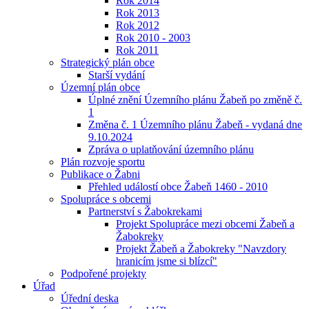
Rok 2014
Rok 2013
Rok 2012
Rok 2010 - 2003
Rok 2011
Strategický plán obce
Starší vydání
Územní plán obce
Úplné znění Územního plánu Žabeň po změně č.
1
Změna č. 1 Územního plánu Žabeň - vydaná dne
9.10.2024
Zpráva o uplatňování územního plánu
Plán rozvoje sportu
Publikace o Žabni
Přehled událostí obce Žabeň 1460 - 2010
Spolupráce s obcemi
Partnerství s Žabokrekami
Projekt Spolupráce mezi obcemi Žabeň a
Žabokreky
Projekt Žabeň a Žabokreky "Navzdory
hranicím jsme si blízcí"
Podpořené projekty
Úřad
Úřední deska