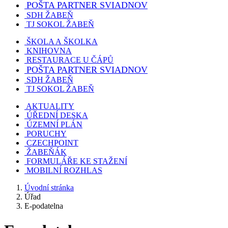
POŠTA PARTNER SVIADNOV
SDH ŽABEŇ
TJ SOKOL ŽABEŇ
ŠKOLA A ŠKOLKA
KNIHOVNA
RESTAURACE U ČÁPŮ
POŠTA PARTNER SVIADNOV
SDH ŽABEŇ
TJ SOKOL ŽABEŇ
AKTUALITY
ÚŘEDNÍ DESKA
ÚZEMNÍ PLÁN
PORUCHY
CZECHPOINT
ŽABEŇÁK
FORMULÁŘE KE STAŽENÍ
MOBILNÍ ROZHLAS
Úvodní stránka
Úřad
E-podatelna