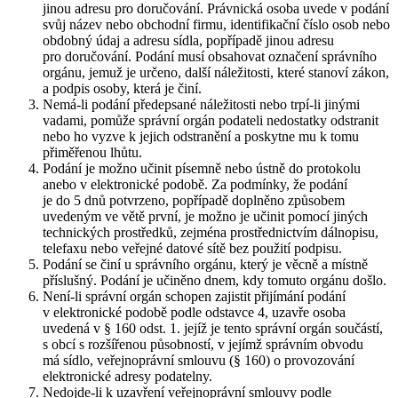
jinou adresu pro doručování. Právnická osoba uvede v podání
svůj název nebo obchodní firmu, identifikační číslo osob nebo
obdobný údaj a adresu sídla, popřípadě jinou adresu
pro doručování. Podání musí obsahovat označení správního
orgánu, jemuž je určeno, další náležitosti, které stanoví zákon,
a podpis osoby, která je činí.
Nemá-li podání předepsané náležitosti nebo trpí-li jinými
vadami, pomůže správní orgán podateli nedostatky odstranit
nebo ho vyzve k jejich odstranění a poskytne mu k tomu
přiměřenou lhůtu.
Podání je možno učinit písemně nebo ústně do protokolu
anebo v elektronické podobě. Za podmínky, že podání
je do 5 dnů potvrzeno, popřípadě doplněno způsobem
uvedeným ve větě první, je možno je učinit pomocí jiných
technických prostředků, zejména prostřednictvím dálnopisu,
telefaxu nebo veřejné datové sítě bez použití podpisu.
Podání se činí u správního orgánu, který je věcně a místně
příslušný. Podání je učiněno dnem, kdy tomuto orgánu došlo.
Není-li správní orgán schopen zajistit přijímání podání
v elektronické podobě podle odstavce 4, uzavře osoba
uvedená v § 160 odst. 1. jejíž je tento správní orgán součástí,
s obcí s rozšířenou působností, v jejímž správním obvodu
má sídlo, veřejnoprávní smlouvu (§ 160) o provozování
elektronické adresy podatelny.
Nedojde-li k uzavření veřejnoprávní smlouvy podle