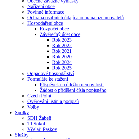
Obecně závazné vyhlášky
Nařízení obce
Povinné informace
Ochrana osobních údajů a ochrana oznamovatelů
Hospodaření obce
Rozpočet obce
Závěrečný účet obce
Rok 2023
Rok 2022
Rok 2021
Rok 2020
Rok 2024
Rok 2025
Odpadové hospodářství
Formuláře ke stažení
Příspěvek na údržbu nemovitosti
Žádost o přidělení čísla popisného
Czech Point
Ověřování listin a podpisů
Volby
Spolky
SDH Žabeň
TJ Sokol
Včelaři Paskov
Služby