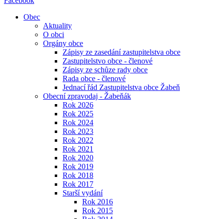
Facebook
Obec
Aktuality
O obci
Orgány obce
Zápisy ze zasedání zastupitelstva obce
Zastupitelstvo obce - členové
Zápisy ze schůze rady obce
Rada obce - členové
Jednací řád Zastupitelstva obce Žabeň
Obecní zpravodaj - Žabeňák
Rok 2026
Rok 2025
Rok 2024
Rok 2023
Rok 2022
Rok 2021
Rok 2020
Rok 2019
Rok 2018
Rok 2017
Starší vydání
Rok 2016
Rok 2015