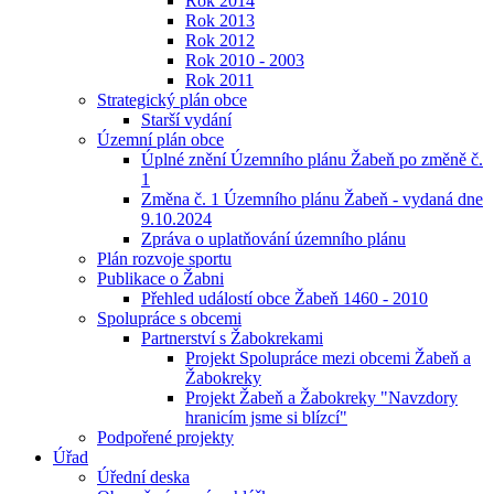
Rok 2014
Rok 2013
Rok 2012
Rok 2010 - 2003
Rok 2011
Strategický plán obce
Starší vydání
Územní plán obce
Úplné znění Územního plánu Žabeň po změně č.
1
Změna č. 1 Územního plánu Žabeň - vydaná dne
9.10.2024
Zpráva o uplatňování územního plánu
Plán rozvoje sportu
Publikace o Žabni
Přehled událostí obce Žabeň 1460 - 2010
Spolupráce s obcemi
Partnerství s Žabokrekami
Projekt Spolupráce mezi obcemi Žabeň a
Žabokreky
Projekt Žabeň a Žabokreky "Navzdory
hranicím jsme si blízcí"
Podpořené projekty
Úřad
Úřední deska