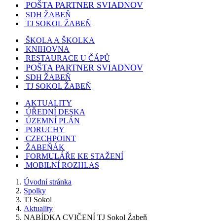
POŠTA PARTNER SVIADNOV
SDH ŽABEŇ
TJ SOKOL ŽABEŇ
ŠKOLA A ŠKOLKA
KNIHOVNA
RESTAURACE U ČÁPŮ
POŠTA PARTNER SVIADNOV
SDH ŽABEŇ
TJ SOKOL ŽABEŇ
AKTUALITY
ÚŘEDNÍ DESKA
ÚZEMNÍ PLÁN
PORUCHY
CZECHPOINT
ŽABEŇÁK
FORMULÁŘE KE STAŽENÍ
MOBILNÍ ROZHLAS
Úvodní stránka
Spolky
TJ Sokol
Aktuality
NABÍDKA CVIČENÍ TJ Sokol Žabeň