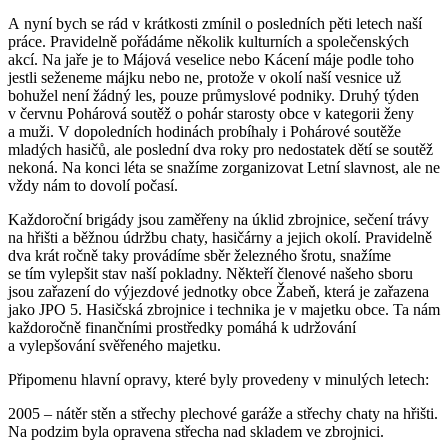
A nyní bych se rád v krátkosti zmínil o posledních pěti letech naší
práce. Pravidelně pořádáme několik kulturních a společenských
akcí. Na jaře je to Májová veselice nebo Kácení máje podle toho
jestli seženeme májku nebo ne, protože v okolí naší vesnice už
bohužel není žádný les, pouze průmyslové podniky. Druhý týden
v červnu Pohárová soutěž o pohár starosty obce v kategorii ženy
a muži. V dopoledních hodinách probíhaly i Pohárové soutěže
mladých hasičů, ale poslední dva roky pro nedostatek dětí se soutěž
nekoná. Na konci léta se snažíme zorganizovat Letní slavnost, ale ne
vždy nám to dovolí počasí.
Každoroční brigády jsou zaměřeny na úklid zbrojnice, sečení trávy
na hřišti a běžnou údržbu chaty, hasičárny a jejich okolí. Pravidelně
dva krát ročně taky provádíme sběr železného šrotu, snažíme
se tím vylepšit stav naší pokladny. Někteří členové našeho sboru
jsou zařazení do výjezdové jednotky obce Žabeň, která je zařazena
jako JPO 5. Hasičská zbrojnice i technika je v majetku obce. Ta nám
každoročně finančními prostředky pomáhá k udržování
a vylepšování svěřeného majetku.
Připomenu hlavní opravy, které byly provedeny v minulých letech:
2005 – nátěr stěn a střechy plechové garáže a střechy chaty na hřišti.
Na podzim byla opravena střecha nad skladem ve zbrojnici.