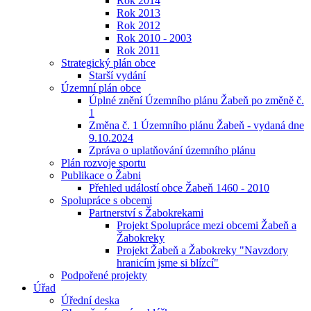
Rok 2014
Rok 2013
Rok 2012
Rok 2010 - 2003
Rok 2011
Strategický plán obce
Starší vydání
Územní plán obce
Úplné znění Územního plánu Žabeň po změně č.
1
Změna č. 1 Územního plánu Žabeň - vydaná dne
9.10.2024
Zpráva o uplatňování územního plánu
Plán rozvoje sportu
Publikace o Žabni
Přehled událostí obce Žabeň 1460 - 2010
Spolupráce s obcemi
Partnerství s Žabokrekami
Projekt Spolupráce mezi obcemi Žabeň a
Žabokreky
Projekt Žabeň a Žabokreky "Navzdory
hranicím jsme si blízcí"
Podpořené projekty
Úřad
Úřední deska