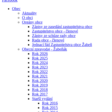
Facebook
Obec
Aktuality
O obci
Orgány obce
Zápisy ze zasedání zastupitelstva obce
Zastupitelstvo obce - členové
Zápisy ze schůze rady obce
Rada obce - členové
Jednací řád Zastupitelstva obce Žabeň
Obecní zpravodaj - Žabeňák
Rok 2026
Rok 2025
Rok 2024
Rok 2023
Rok 2022
Rok 2021
Rok 2020
Rok 2019
Rok 2018
Rok 2017
Starší vydání
Rok 2016
Rok 2015