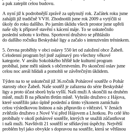
a pak zateplit celou budovu.
A nyní již k podrobnější zprávě za uplynulý rok. Začátek roku jsme
zahájili již tradičně VVH. Zhodnotili jsme rok 2009 a vytýčili si
úkoly do roku dalšího. Po jarním úklidu všech prostor jsme upřeli
naše síly k přípravě stavění s kácení máje. To se uskutečnilo
poslední sobotu v květnu. Sportovní družstvo se přihlásilo
do dalšího ročníku Beskydské ligy a začalo s intenzivním tréninkem.
5. června proběhly v obci oslavy 550 let od založení obce Žabeň.
Celodenní program byl jistě zajímavý pro všechny věkové
kategorie. V areálu Sokolského hřiště kde kulturní program
probíhal, jsme měli stánek s občerstvením. Po skončení oslav jsme
celou noc areál hlídali a pomohli se závěrečným úklidem.
Týden na to se uskutečnil již 36.ročník Pohárové soutěže o Pohár
starosty obce Žabeň. Naše soutěž je zařazena do série Beskydské
ligy a proto účast sborů byla vyšší. Naši muži A skončili na druhém
místě, muži B na pěkném třetím místě. Vyhrálo družstvo z Hájova,
které soutěžilo jako úplně poslední a tímto výkonem zamíchalo
celou výsledkovou listinou a nás připravilo o vítězství. V ženách
zvítězilo družstvo z Nové Vsi před Hájovem a Lhotkou. Po celé léto
probíhaly v okolí pohárové soutěže, kterých se snažili zúčastňovat
i naši muži. Navštívili 21 soutěží se střídavými úspěchy. Největší
problém byl jako obvykle s dopravou na soutěže, která se většinou