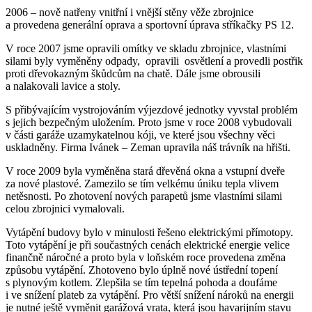
2006 – nově natřeny vnitřní i vnější stěny věže zbrojnice
a provedena generální oprava a sportovní úprava stříkačky PS 12.
V roce 2007 jsme opravili omítky ve skladu zbrojnice, vlastními
silami byly vyměněny odpady, opravili osvětlení a provedli postřik
proti dřevokazným škůdcům na chatě. Dále jsme obrousili
a nalakovali lavice a stoly.
S přibývajícím vystrojováním výjezdové jednotky vyvstal problém
s jejich bezpečným uložením. Proto jsme v roce 2008 vybudovali
v části garáže uzamykatelnou kóji, ve které jsou všechny věci
uskladněny. Firma Ivánek – Zeman upravila náš trávník na hřišti.
V roce 2009 byla vyměněna stará dřevěná okna a vstupní dveře
za nové plastové. Zamezilo se tím velkému úniku tepla vlivem
netěsnosti. Po zhotovení nových parapetů jsme vlastními silami
celou zbrojnici vymalovali.
Vytápění budovy bylo v minulosti řešeno elektrickými přímotopy.
Toto vytápění je při součastných cenách elektrické energie velice
finančně náročné a proto byla v loňském roce provedena změna
způsobu vytápění. Zhotoveno bylo úplně nové ústřední topení
s plynovým kotlem. Zlepšila se tím tepelná pohoda a doufáme
i ve snížení plateb za vytápění. Pro větší snížení nároků na energii
je nutné ještě vyměnit garážová vrata, která jsou havarijním stavu