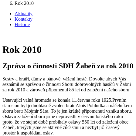
Rok 2010
Aktuality
Kontakty
Historie
Rok 2010
Zpráva o činnosti SDH Žabeň za rok 2010
Sestry a bratři, dámy a pánové, vážení hosté. Dovolte abych Vás
seznámil se zprávou o činnosti Sboru dobrovolných hasičů v Žabni
za rok 2010 a zároveň připomenul 85 let od založení našeho sboru.
Ustavující valná hromada se konala 11.června roku 1925.Prvním
starostou byl jednohlasně zvolen bratr Alois Pohludka a náčelníkem
sboru bratr Mojmír Sára. To je jen krátké připomenutí vzniku sboru.
Oslavu založení sboru jsme neprovedli v červnu loňského roku
proto, že ve stejné době probíhaly oslavy 550 let od založení obce
Žabeň, kterých jsme se aktivně zúčastnili a nezbyl již časový
prostor k uspořádáni oslav.