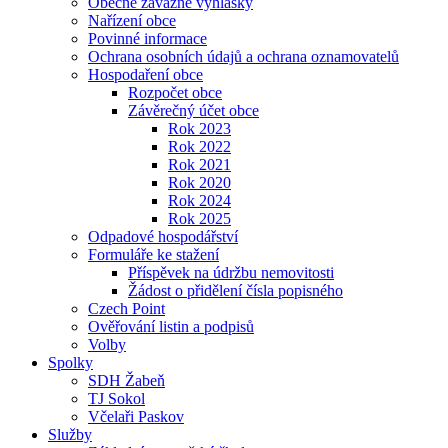
Obecně závazné vyhlášky
Nařízení obce
Povinné informace
Ochrana osobních údajů a ochrana oznamovatelů
Hospodaření obce
Rozpočet obce
Závěrečný účet obce
Rok 2023
Rok 2022
Rok 2021
Rok 2020
Rok 2024
Rok 2025
Odpadové hospodářství
Formuláře ke stažení
Příspěvek na údržbu nemovitosti
Žádost o přidělení čísla popisného
Czech Point
Ověřování listin a podpisů
Volby
Spolky
SDH Žabeň
TJ Sokol
Včelaři Paskov
Služby