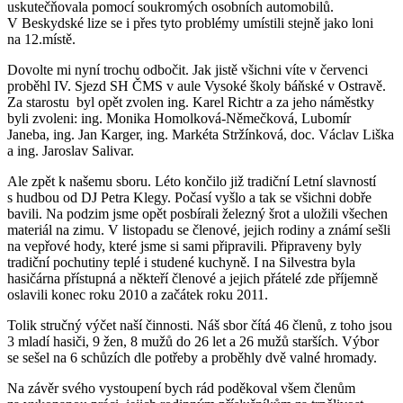
uskutečňovala pomocí soukromých osobních automobilů.
V Beskydské lize se i přes tyto problémy umístili stejně jako loni
na 12.místě.
Dovolte mi nyní trochu odbočit. Jak jistě všichni víte v červenci
proběhl IV. Sjezd SH ČMS v aule Vysoké školy báňské v Ostravě.
Za starostu byl opět zvolen ing. Karel Richtr a za jeho náměstky
byli zvoleni: ing. Monika Homolková-Němečková, Lubomír
Janeba, ing. Jan Karger, ing. Markéta Stržínková, doc. Václav Liška
a ing. Jaroslav Salivar.
Ale zpět k našemu sboru. Léto končilo již tradiční Letní slavností
s hudbou od DJ Petra Klegy. Počasí vyšlo a tak se všichni dobře
bavili. Na podzim jsme opět posbírali železný šrot a uložili všechen
materiál na zimu. V listopadu se členové, jejich rodiny a známí sešli
na vepřové hody, které jsme si sami připravili. Připraveny byly
tradiční pochutiny teplé i studené kuchyně. I na Silvestra byla
hasičárna přístupná a někteří členové a jejich přátelé zde příjemně
oslavili konec roku 2010 a začátek roku 2011.
Tolik stručný výčet naší činnosti. Náš sbor čítá 46 členů, z toho jsou
3 mladí hasiči, 9 žen, 8 mužů do 26 let a 26 mužů starších. Výbor
se sešel na 6 schůzích dle potřeby a proběhly dvě valné hromady.
Na závěr svého vystoupení bych rád poděkoval všem členům