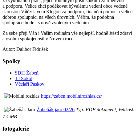
za vykonanou práci, jejich rodinným příslušníkům za trpělivost
a podporu. Velice chci poděkovat bývalému vedení obce vedené
starostou Vítězslavem Klegou za podporu, finanční pomoc a velice
dobrou spolupráci na všech úrovních. Věřím, že podobná
spolupráce bude i s nově zvoleným vedením.
Za sebe přeji Ván i Vašim rodinám vše nejlepší, hodně štěstí zdraví
a osobní spokojenosti v Novém roce.
Autor: Dalibor Fidrišek
Spolky
SDH Žabeň
TJ Sokol
Včelaři Paskov
https://zaben.mobilnirozhlas.cz/
Žabeňák jaro 02/26
Typ: PDF dokument, Velikost:
7.4 MB
fotogalerie