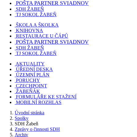
POŠTA PARTNER SVIADNOV
SDH ŽABEŇ
TJ SOKOL ŽABEŇ
ŠKOLA A ŠKOLKA
KNIHOVNA
RESTAURACE U ČÁPŮ
POŠTA PARTNER SVIADNOV
SDH ŽABEŇ
TJ SOKOL ŽABEŇ
AKTUALITY
ÚŘEDNÍ DESKA
ÚZEMNÍ PLÁN
PORUCHY
CZECHPOINT
ŽABEŇÁK
FORMULÁŘE KE STAŽENÍ
MOBILNÍ ROZHLAS
Úvodní stránka
Spolky
SDH Žabeň
Zprávy o činnosti SDH
Archiv