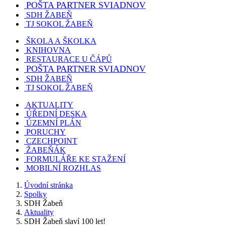
POŠTA PARTNER SVIADNOV
SDH ŽABEŇ
TJ SOKOL ŽABEŇ
ŠKOLA A ŠKOLKA
KNIHOVNA
RESTAURACE U ČÁPŮ
POŠTA PARTNER SVIADNOV
SDH ŽABEŇ
TJ SOKOL ŽABEŇ
AKTUALITY
ÚŘEDNÍ DESKA
ÚZEMNÍ PLÁN
PORUCHY
CZECHPOINT
ŽABEŇÁK
FORMULÁŘE KE STAŽENÍ
MOBILNÍ ROZHLAS
Úvodní stránka
Spolky
SDH Žabeň
Aktuality
SDH Žabeň slaví 100 let!