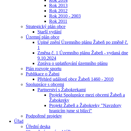
Rok 2014
Rok 2013
Rok 2012
Rok 2010 - 2003
Rok 2011
Strategický plán obce
Starší vydání
Územní plán obce
Úplné znění Územního plánu Žabeň po změně č.
1
Změna č. 1 Územního plánu Žabeň - vydaná dne
9.10.2024
Zpráva o uplatňování územního plánu
Plán rozvoje sportu
Publikace o Žabni
Přehled událostí obce Žabeň 1460 - 2010
Spolupráce s obcemi
Partnerství s Žabokrekami
Projekt Spolupráce mezi obcemi Žabeň a
Žabokreky
Projekt Žabeň a Žabokreky "Navzdory
hranicím jsme si blízcí"
Podpořené projekty
Úřad
Úřední deska