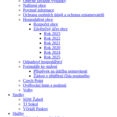
Obecně závazné vyhlášky
Nařízení obce
Povinné informace
Ochrana osobních údajů a ochrana oznamovatelů
Hospodaření obce
Rozpočet obce
Závěrečný účet obce
Rok 2023
Rok 2022
Rok 2021
Rok 2020
Rok 2024
Rok 2025
Odpadové hospodářství
Formuláře ke stažení
Příspěvek na údržbu nemovitosti
Žádost o přidělení čísla popisného
Czech Point
Ověřování listin a podpisů
Volby
Spolky
SDH Žabeň
TJ Sokol
Včelaři Paskov
Služby