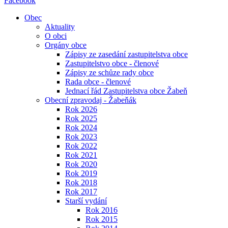
Facebook
Obec
Aktuality
O obci
Orgány obce
Zápisy ze zasedání zastupitelstva obce
Zastupitelstvo obce - členové
Zápisy ze schůze rady obce
Rada obce - členové
Jednací řád Zastupitelstva obce Žabeň
Obecní zpravodaj - Žabeňák
Rok 2026
Rok 2025
Rok 2024
Rok 2023
Rok 2022
Rok 2021
Rok 2020
Rok 2019
Rok 2018
Rok 2017
Starší vydání
Rok 2016
Rok 2015