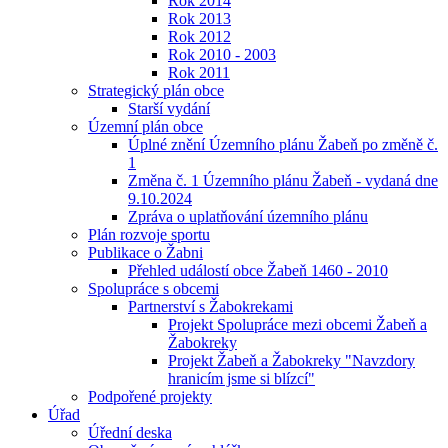
Rok 2014
Rok 2013
Rok 2012
Rok 2010 - 2003
Rok 2011
Strategický plán obce
Starší vydání
Územní plán obce
Úplné znění Územního plánu Žabeň po změně č.
1
Změna č. 1 Územního plánu Žabeň - vydaná dne
9.10.2024
Zpráva o uplatňování územního plánu
Plán rozvoje sportu
Publikace o Žabni
Přehled událostí obce Žabeň 1460 - 2010
Spolupráce s obcemi
Partnerství s Žabokrekami
Projekt Spolupráce mezi obcemi Žabeň a
Žabokreky
Projekt Žabeň a Žabokreky "Navzdory
hranicím jsme si blízcí"
Podpořené projekty
Úřad
Úřední deska