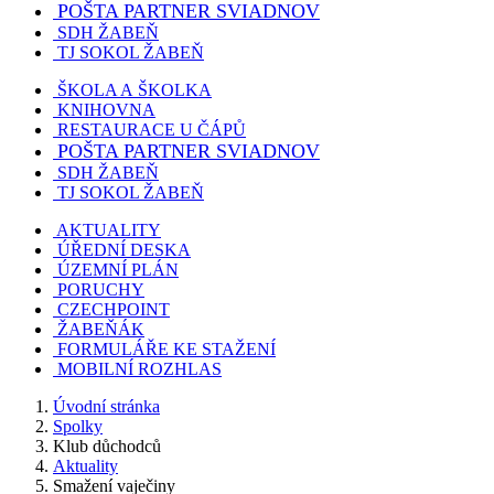
POŠTA PARTNER SVIADNOV
SDH ŽABEŇ
TJ SOKOL ŽABEŇ
ŠKOLA A ŠKOLKA
KNIHOVNA
RESTAURACE U ČÁPŮ
POŠTA PARTNER SVIADNOV
SDH ŽABEŇ
TJ SOKOL ŽABEŇ
AKTUALITY
ÚŘEDNÍ DESKA
ÚZEMNÍ PLÁN
PORUCHY
CZECHPOINT
ŽABEŇÁK
FORMULÁŘE KE STAŽENÍ
MOBILNÍ ROZHLAS
Úvodní stránka
Spolky
Klub důchodců
Aktuality
Smažení vaječiny