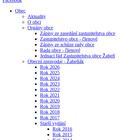
Facebook
Obec
Aktuality
O obci
Orgány obce
Zápisy ze zasedání zastupitelstva obce
Zastupitelstvo obce - členové
Zápisy ze schůze rady obce
Rada obce - členové
Jednací řád Zastupitelstva obce Žabeň
Obecní zpravodaj - Žabeňák
Rok 2026
Rok 2025
Rok 2024
Rok 2023
Rok 2022
Rok 2021
Rok 2020
Rok 2019
Rok 2018
Rok 2017
Starší vydání
Rok 2016
Rok 2015