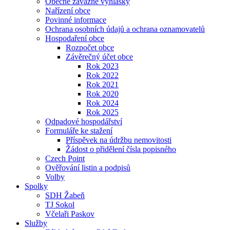
Obecně závazné vyhlášky
Nařízení obce
Povinné informace
Ochrana osobních údajů a ochrana oznamovatelů
Hospodaření obce
Rozpočet obce
Závěrečný účet obce
Rok 2023
Rok 2022
Rok 2021
Rok 2020
Rok 2024
Rok 2025
Odpadové hospodářství
Formuláře ke stažení
Příspěvek na údržbu nemovitosti
Žádost o přidělení čísla popisného
Czech Point
Ověřování listin a podpisů
Volby
Spolky
SDH Žabeň
TJ Sokol
Včelaři Paskov
Služby