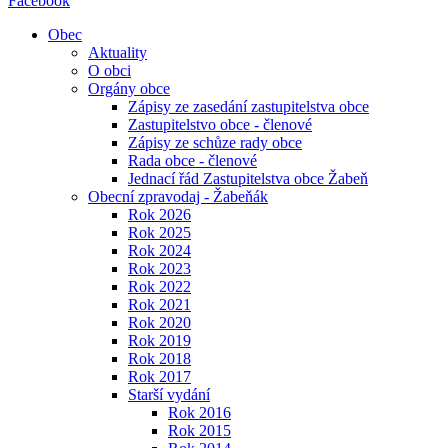
Facebook
Obec
Aktuality
O obci
Orgány obce
Zápisy ze zasedání zastupitelstva obce
Zastupitelstvo obce - členové
Zápisy ze schůze rady obce
Rada obce - členové
Jednací řád Zastupitelstva obce Žabeň
Obecní zpravodaj - Žabeňák
Rok 2026
Rok 2025
Rok 2024
Rok 2023
Rok 2022
Rok 2021
Rok 2020
Rok 2019
Rok 2018
Rok 2017
Starší vydání
Rok 2016
Rok 2015