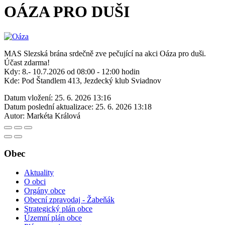
OÁZA PRO DUŠI
MAS Slezská brána srdečně zve pečující na akci Oáza pro duši.
Účast zdarma!
Kdy: 8.- 10.7.2026 od 08:00 - 12:00 hodin
Kde: Pod Štandlem 413, Jezdecký klub Sviadnov
Datum vložení:
25. 6. 2026 13:16
Datum poslední aktualizace:
25. 6. 2026 13:18
Autor:
Markéta Králová
Obec
Aktuality
O obci
Orgány obce
Obecní zpravodaj - Žabeňák
Strategický plán obce
Územní plán obce