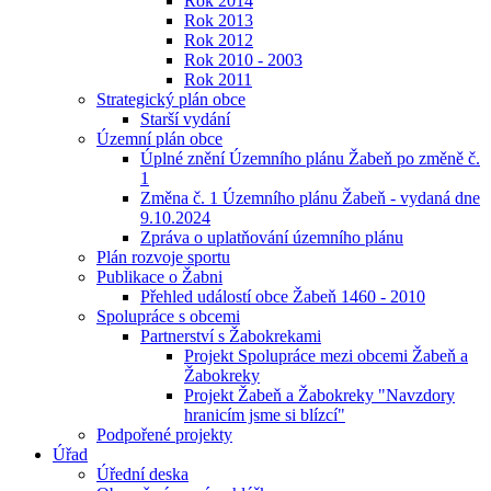
Rok 2014
Rok 2013
Rok 2012
Rok 2010 - 2003
Rok 2011
Strategický plán obce
Starší vydání
Územní plán obce
Úplné znění Územního plánu Žabeň po změně č.
1
Změna č. 1 Územního plánu Žabeň - vydaná dne
9.10.2024
Zpráva o uplatňování územního plánu
Plán rozvoje sportu
Publikace o Žabni
Přehled událostí obce Žabeň 1460 - 2010
Spolupráce s obcemi
Partnerství s Žabokrekami
Projekt Spolupráce mezi obcemi Žabeň a
Žabokreky
Projekt Žabeň a Žabokreky "Navzdory
hranicím jsme si blízcí"
Podpořené projekty
Úřad
Úřední deska