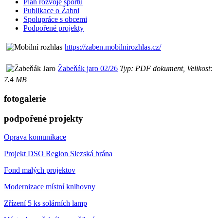
Plán rozvoje sportu
Publikace o Žabni
Spolupráce s obcemi
Podpořené projekty
https://zaben.mobilnirozhlas.cz/
Žabeňák jaro 02/26
Typ: PDF dokument, Velikost:
7.4 MB
fotogalerie
podpořené projekty
Oprava komunikace
Projekt DSO Region Slezská brána
Fond malých projektov
Modernizace místní knihovny
Zřízení 5 ks solárních lamp