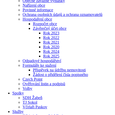
Obecně závazné vyhlášky
Nařízení obce
Povinné informace
Ochrana osobních údajů a ochrana oznamovatelů
Hospodaření obce
Rozpočet obce
Závěrečný účet obce
Rok 2023
Rok 2022
Rok 2021
Rok 2020
Rok 2024
Rok 2025
Odpadové hospodářství
Formuláře ke stažení
Příspěvek na údržbu nemovitosti
Žádost o přidělení čísla popisného
Czech Point
Ověřování listin a podpisů
Volby
Spolky
SDH Žabeň
TJ Sokol
Včelaři Paskov
Služby