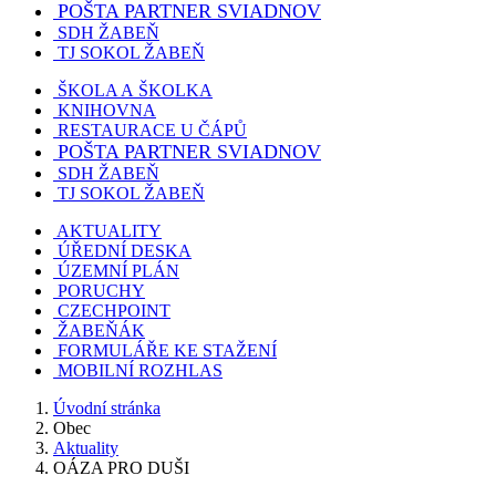
POŠTA PARTNER SVIADNOV
SDH ŽABEŇ
TJ SOKOL ŽABEŇ
ŠKOLA A ŠKOLKA
KNIHOVNA
RESTAURACE U ČÁPŮ
POŠTA PARTNER SVIADNOV
SDH ŽABEŇ
TJ SOKOL ŽABEŇ
AKTUALITY
ÚŘEDNÍ DESKA
ÚZEMNÍ PLÁN
PORUCHY
CZECHPOINT
ŽABEŇÁK
FORMULÁŘE KE STAŽENÍ
MOBILNÍ ROZHLAS
Úvodní stránka
Obec
Aktuality
OÁZA PRO DUŠI