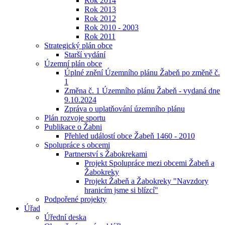
Rok 2014
Rok 2013
Rok 2012
Rok 2010 - 2003
Rok 2011
Strategický plán obce
Starší vydání
Územní plán obce
Úplné znění Územního plánu Žabeň po změně č.
1
Změna č. 1 Územního plánu Žabeň - vydaná dne
9.10.2024
Zpráva o uplatňování územního plánu
Plán rozvoje sportu
Publikace o Žabni
Přehled událostí obce Žabeň 1460 - 2010
Spolupráce s obcemi
Partnerství s Žabokrekami
Projekt Spolupráce mezi obcemi Žabeň a
Žabokreky
Projekt Žabeň a Žabokreky "Navzdory
hranicím jsme si blízcí"
Podpořené projekty
Úřad
Úřední deska