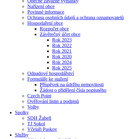
Obecně závazné vyhlášky
Nařízení obce
Povinné informace
Ochrana osobních údajů a ochrana oznamovatelů
Hospodaření obce
Rozpočet obce
Závěrečný účet obce
Rok 2023
Rok 2022
Rok 2021
Rok 2020
Rok 2024
Rok 2025
Odpadové hospodářství
Formuláře ke stažení
Příspěvek na údržbu nemovitosti
Žádost o přidělení čísla popisného
Czech Point
Ověřování listin a podpisů
Volby
Spolky
SDH Žabeň
TJ Sokol
Včelaři Paskov
Služby