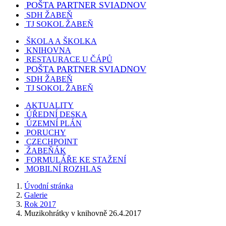
POŠTA PARTNER SVIADNOV
SDH ŽABEŇ
TJ SOKOL ŽABEŇ
ŠKOLA A ŠKOLKA
KNIHOVNA
RESTAURACE U ČÁPŮ
POŠTA PARTNER SVIADNOV
SDH ŽABEŇ
TJ SOKOL ŽABEŇ
AKTUALITY
ÚŘEDNÍ DESKA
ÚZEMNÍ PLÁN
PORUCHY
CZECHPOINT
ŽABEŇÁK
FORMULÁŘE KE STAŽENÍ
MOBILNÍ ROZHLAS
Úvodní stránka
Galerie
Rok 2017
Muzikohrátky v knihovně 26.4.2017