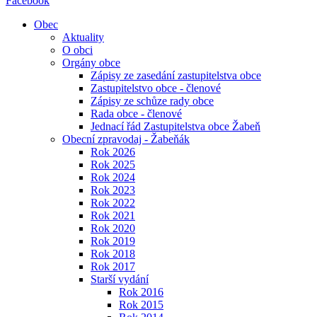
Facebook
Obec
Aktuality
O obci
Orgány obce
Zápisy ze zasedání zastupitelstva obce
Zastupitelstvo obce - členové
Zápisy ze schůze rady obce
Rada obce - členové
Jednací řád Zastupitelstva obce Žabeň
Obecní zpravodaj - Žabeňák
Rok 2026
Rok 2025
Rok 2024
Rok 2023
Rok 2022
Rok 2021
Rok 2020
Rok 2019
Rok 2018
Rok 2017
Starší vydání
Rok 2016
Rok 2015