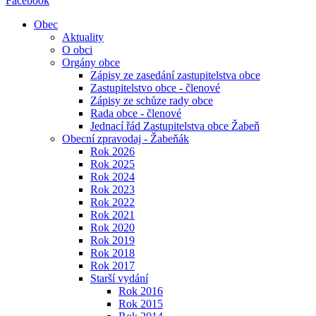
Facebook
Obec
Aktuality
O obci
Orgány obce
Zápisy ze zasedání zastupitelstva obce
Zastupitelstvo obce - členové
Zápisy ze schůze rady obce
Rada obce - členové
Jednací řád Zastupitelstva obce Žabeň
Obecní zpravodaj - Žabeňák
Rok 2026
Rok 2025
Rok 2024
Rok 2023
Rok 2022
Rok 2021
Rok 2020
Rok 2019
Rok 2018
Rok 2017
Starší vydání
Rok 2016
Rok 2015