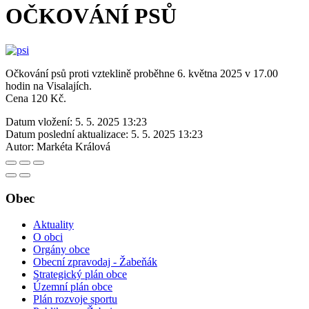
OČKOVÁNÍ PSŮ
Očkování psů proti vzteklině proběhne 6. května 2025 v 17.00
hodin na Visalajích.
Cena 120 Kč.
Datum vložení:
5. 5. 2025 13:23
Datum poslední aktualizace:
5. 5. 2025 13:23
Autor:
Markéta Králová
Obec
Aktuality
O obci
Orgány obce
Obecní zpravodaj - Žabeňák
Strategický plán obce
Územní plán obce
Plán rozvoje sportu