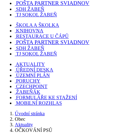
POŠTA PARTNER SVIADNOV
SDH ŽABEŇ
TJ SOKOL ŽABEŇ
ŠKOLA A ŠKOLKA
KNIHOVNA
RESTAURACE U ČÁPŮ
POŠTA PARTNER SVIADNOV
SDH ŽABEŇ
TJ SOKOL ŽABEŇ
AKTUALITY
ÚŘEDNÍ DESKA
ÚZEMNÍ PLÁN
PORUCHY
CZECHPOINT
ŽABEŇÁK
FORMULÁŘE KE STAŽENÍ
MOBILNÍ ROZHLAS
Úvodní stránka
Obec
Aktuality
OČKOVÁNÍ PSŮ