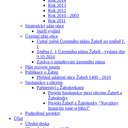
Rok 2014
Rok 2013
Rok 2012
Rok 2010 - 2003
Rok 2011
Strategický plán obce
Starší vydání
Územní plán obce
Úplné znění Územního plánu Žabeň po změně č.
1
Změna č. 1 Územního plánu Žabeň - vydaná dne
9.10.2024
Zpráva o uplatňování územního plánu
Plán rozvoje sportu
Publikace o Žabni
Přehled událostí obce Žabeň 1460 - 2010
Spolupráce s obcemi
Partnerství s Žabokrekami
Projekt Spolupráce mezi obcemi Žabeň a
Žabokreky
Projekt Žabeň a Žabokreky "Navzdory
hranicím jsme si blízcí"
Podpořené projekty
Úřad
Úřední deska