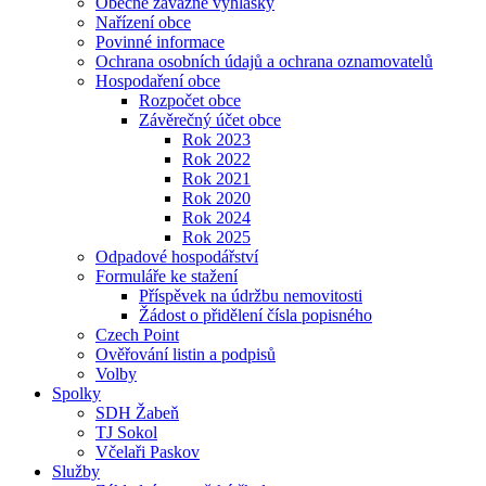
Obecně závazné vyhlášky
Nařízení obce
Povinné informace
Ochrana osobních údajů a ochrana oznamovatelů
Hospodaření obce
Rozpočet obce
Závěrečný účet obce
Rok 2023
Rok 2022
Rok 2021
Rok 2020
Rok 2024
Rok 2025
Odpadové hospodářství
Formuláře ke stažení
Příspěvek na údržbu nemovitosti
Žádost o přidělení čísla popisného
Czech Point
Ověřování listin a podpisů
Volby
Spolky
SDH Žabeň
TJ Sokol
Včelaři Paskov
Služby