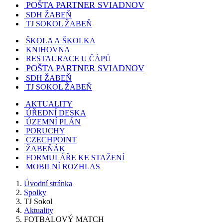
POŠTA PARTNER SVIADNOV
SDH ŽABEŇ
TJ SOKOL ŽABEŇ
ŠKOLA A ŠKOLKA
KNIHOVNA
RESTAURACE U ČÁPŮ
POŠTA PARTNER SVIADNOV
SDH ŽABEŇ
TJ SOKOL ŽABEŇ
AKTUALITY
ÚŘEDNÍ DESKA
ÚZEMNÍ PLÁN
PORUCHY
CZECHPOINT
ŽABEŇÁK
FORMULÁŘE KE STAŽENÍ
MOBILNÍ ROZHLAS
Úvodní stránka
Spolky
TJ Sokol
Aktuality
FOTBALOVÝ MATCH