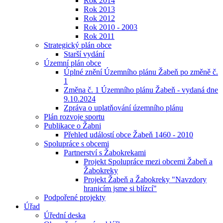
Rok 2014
Rok 2013
Rok 2012
Rok 2010 - 2003
Rok 2011
Strategický plán obce
Starší vydání
Územní plán obce
Úplné znění Územního plánu Žabeň po změně č.
1
Změna č. 1 Územního plánu Žabeň - vydaná dne
9.10.2024
Zpráva o uplatňování územního plánu
Plán rozvoje sportu
Publikace o Žabni
Přehled událostí obce Žabeň 1460 - 2010
Spolupráce s obcemi
Partnerství s Žabokrekami
Projekt Spolupráce mezi obcemi Žabeň a
Žabokreky
Projekt Žabeň a Žabokreky "Navzdory
hranicím jsme si blízcí"
Podpořené projekty
Úřad
Úřední deska