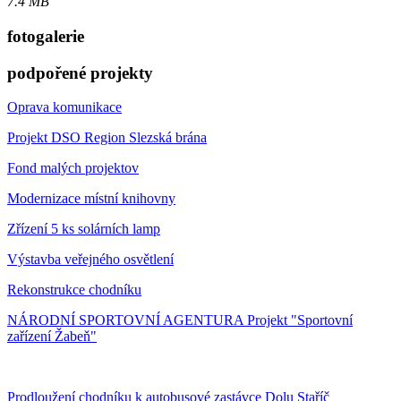
7.4 MB
fotogalerie
podpořené projekty
Oprava komunikace
Projekt DSO Region Slezská brána
Fond malých projektov
Modernizace místní knihovny
Zřízení 5 ks solárních lamp
Výstavba veřejného osvětlení
Rekonstrukce chodníku
NÁRODNÍ SPORTOVNÍ AGENTURA Projekt "Sportovní
zařízení Žabeň"
Prodloužení chodníku k autobusové zastávce Dolu Staříč