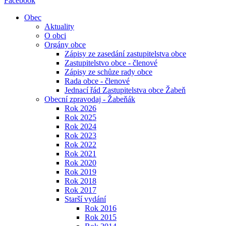
Facebook
Obec
Aktuality
O obci
Orgány obce
Zápisy ze zasedání zastupitelstva obce
Zastupitelstvo obce - členové
Zápisy ze schůze rady obce
Rada obce - členové
Jednací řád Zastupitelstva obce Žabeň
Obecní zpravodaj - Žabeňák
Rok 2026
Rok 2025
Rok 2024
Rok 2023
Rok 2022
Rok 2021
Rok 2020
Rok 2019
Rok 2018
Rok 2017
Starší vydání
Rok 2016
Rok 2015