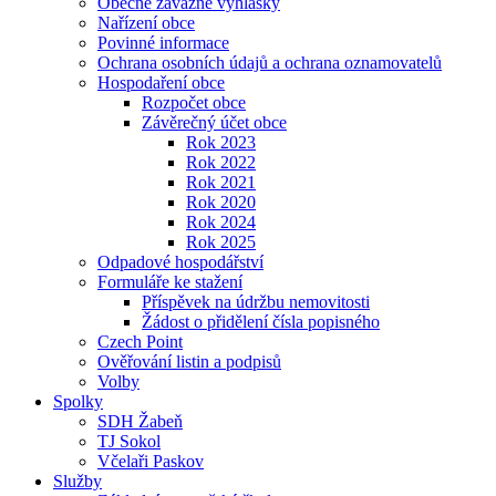
Obecně závazné vyhlášky
Nařízení obce
Povinné informace
Ochrana osobních údajů a ochrana oznamovatelů
Hospodaření obce
Rozpočet obce
Závěrečný účet obce
Rok 2023
Rok 2022
Rok 2021
Rok 2020
Rok 2024
Rok 2025
Odpadové hospodářství
Formuláře ke stažení
Příspěvek na údržbu nemovitosti
Žádost o přidělení čísla popisného
Czech Point
Ověřování listin a podpisů
Volby
Spolky
SDH Žabeň
TJ Sokol
Včelaři Paskov
Služby