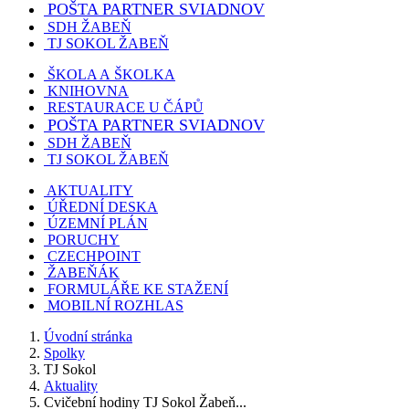
POŠTA PARTNER SVIADNOV
SDH ŽABEŇ
TJ SOKOL ŽABEŇ
ŠKOLA A ŠKOLKA
KNIHOVNA
RESTAURACE U ČÁPŮ
POŠTA PARTNER SVIADNOV
SDH ŽABEŇ
TJ SOKOL ŽABEŇ
AKTUALITY
ÚŘEDNÍ DESKA
ÚZEMNÍ PLÁN
PORUCHY
CZECHPOINT
ŽABEŇÁK
FORMULÁŘE KE STAŽENÍ
MOBILNÍ ROZHLAS
Úvodní stránka
Spolky
TJ Sokol
Aktuality
Cvičební hodiny TJ Sokol Žabeň...