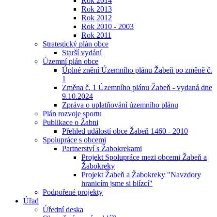
Rok 2014
Rok 2013
Rok 2012
Rok 2010 - 2003
Rok 2011
Strategický plán obce
Starší vydání
Územní plán obce
Úplné znění Územního plánu Žabeň po změně č.
1
Změna č. 1 Územního plánu Žabeň - vydaná dne
9.10.2024
Zpráva o uplatňování územního plánu
Plán rozvoje sportu
Publikace o Žabni
Přehled událostí obce Žabeň 1460 - 2010
Spolupráce s obcemi
Partnerství s Žabokrekami
Projekt Spolupráce mezi obcemi Žabeň a
Žabokreky
Projekt Žabeň a Žabokreky "Navzdory
hranicím jsme si blízcí"
Podpořené projekty
Úřad
Úřední deska