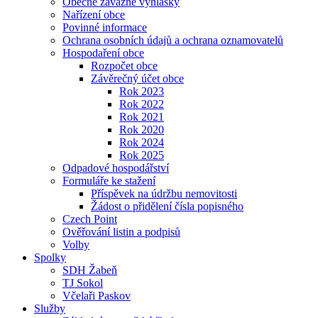
Obecně závazné vyhlášky
Nařízení obce
Povinné informace
Ochrana osobních údajů a ochrana oznamovatelů
Hospodaření obce
Rozpočet obce
Závěrečný účet obce
Rok 2023
Rok 2022
Rok 2021
Rok 2020
Rok 2024
Rok 2025
Odpadové hospodářství
Formuláře ke stažení
Příspěvek na údržbu nemovitosti
Žádost o přidělení čísla popisného
Czech Point
Ověřování listin a podpisů
Volby
Spolky
SDH Žabeň
TJ Sokol
Včelaři Paskov
Služby