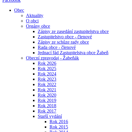
Facebook
Obec
Aktuality
O obci
Orgány obce
Zápisy ze zasedání zastupitelstva obce
Zastupitelstvo obce - členové
Zápisy ze schůze rady obce
Rada obce - členové
Jednací řád Zastupitelstva obce Žabeň
Obecní zpravodaj - Žabeňák
Rok 2026
Rok 2025
Rok 2024
Rok 2023
Rok 2022
Rok 2021
Rok 2020
Rok 2019
Rok 2018
Rok 2017
Starší vydání
Rok 2016
Rok 2015