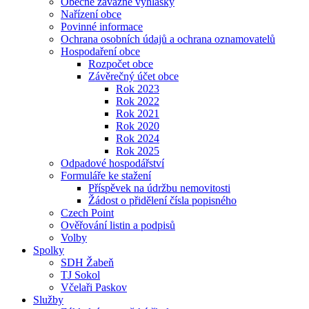
Obecně závazné vyhlášky
Nařízení obce
Povinné informace
Ochrana osobních údajů a ochrana oznamovatelů
Hospodaření obce
Rozpočet obce
Závěrečný účet obce
Rok 2023
Rok 2022
Rok 2021
Rok 2020
Rok 2024
Rok 2025
Odpadové hospodářství
Formuláře ke stažení
Příspěvek na údržbu nemovitosti
Žádost o přidělení čísla popisného
Czech Point
Ověřování listin a podpisů
Volby
Spolky
SDH Žabeň
TJ Sokol
Včelaři Paskov
Služby