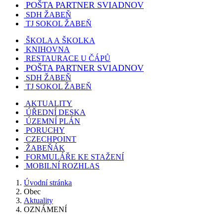
POŠTA PARTNER SVIADNOV
SDH ŽABEŇ
TJ SOKOL ŽABEŇ
ŠKOLA A ŠKOLKA
KNIHOVNA
RESTAURACE U ČÁPŮ
POŠTA PARTNER SVIADNOV
SDH ŽABEŇ
TJ SOKOL ŽABEŇ
AKTUALITY
ÚŘEDNÍ DESKA
ÚZEMNÍ PLÁN
PORUCHY
CZECHPOINT
ŽABEŇÁK
FORMULÁŘE KE STAŽENÍ
MOBILNÍ ROZHLAS
Úvodní stránka
Obec
Aktuality
OZNÁMENÍ