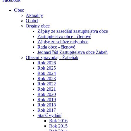
Facebook
Obec
Aktuality
O obci
Orgány obce
Zápisy ze zasedání zastupitelstva obce
Zastupitelstvo obce - členové
Zápisy ze schůze rady obce
Rada obce - členové
Jednací řád Zastupitelstva obce Žabeň
Obecní zpravodaj - Žabeňák
Rok 2026
Rok 2025
Rok 2024
Rok 2023
Rok 2022
Rok 2021
Rok 2020
Rok 2019
Rok 2018
Rok 2017
Starší vydání
Rok 2016
Rok 2015