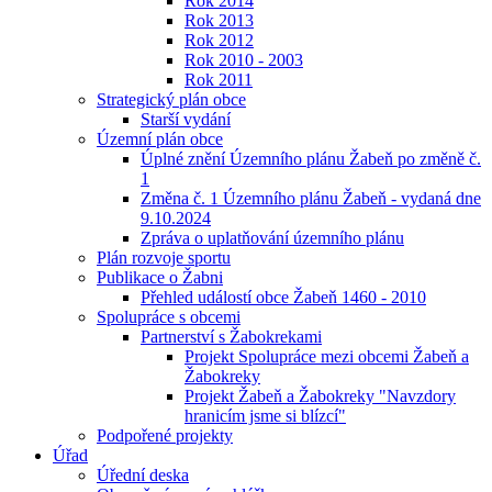
Rok 2014
Rok 2013
Rok 2012
Rok 2010 - 2003
Rok 2011
Strategický plán obce
Starší vydání
Územní plán obce
Úplné znění Územního plánu Žabeň po změně č.
1
Změna č. 1 Územního plánu Žabeň - vydaná dne
9.10.2024
Zpráva o uplatňování územního plánu
Plán rozvoje sportu
Publikace o Žabni
Přehled událostí obce Žabeň 1460 - 2010
Spolupráce s obcemi
Partnerství s Žabokrekami
Projekt Spolupráce mezi obcemi Žabeň a
Žabokreky
Projekt Žabeň a Žabokreky "Navzdory
hranicím jsme si blízcí"
Podpořené projekty
Úřad
Úřední deska